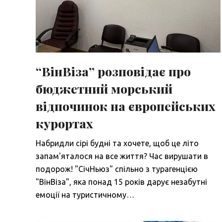
“ВінВіза” розповідає про
бюджетний морський
відпочинок на європейських
курортах
Набридли сірі будні та хочете, щоб це літо
запам'яталося на все життя? Час вирушати в
подорож! "СічНьюз" спільно з турагенцією
"ВінВіза", яка понад 15 років дарує незабутні
емоції на туристичному…