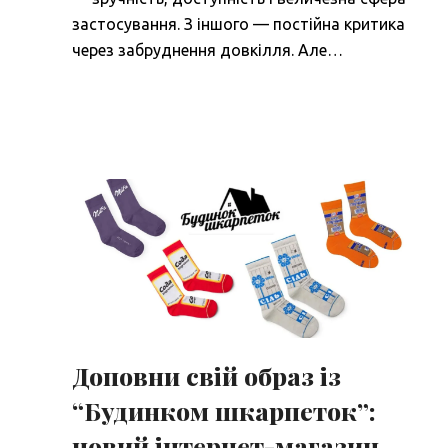
застосування. З іншого — постійна критика
через забруднення довкілля. Але…
Доповни свій образ із
“Будинком шкарпеток”:
новий інтернет-магазин