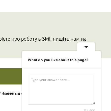
рієте про роботу в ЗМІ, пишіть нам на
What do you like about this page?
Додати свою новину
* Новини від читача публікуються безкоштовно
0 / 400