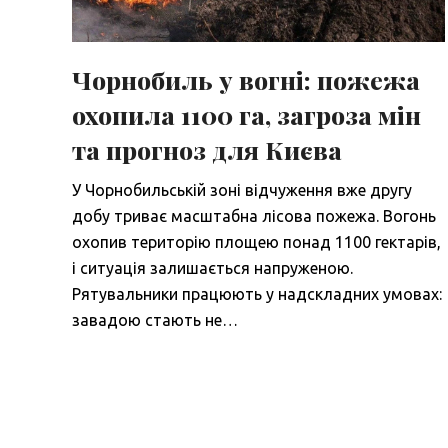
Чорнобиль у вогні: пожежа
охопила 1100 га, загроза мін
та прогноз для Києва
У Чорнобильській зоні відчуження вже другу
добу триває масштабна лісова пожежа. Вогонь
охопив територію площею понад 1100 гектарів,
і ситуація залишається напруженою.
Рятувальники працюють у надскладних умовах:
завадою стають не…