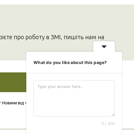
рієте про роботу в ЗМІ, пишіть нам на
What do you like about this page?
Додати свою новину
* Новини від читача публікуються безкоштовно
0 / 400