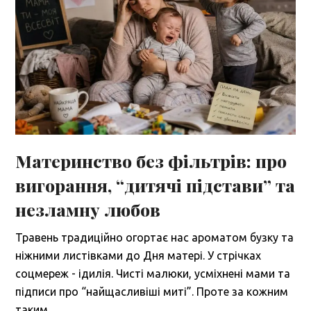
Материнство без фільтрів: про
вигорання, “дитячі підстави” та
незламну любов
Травень традиційно огортає нас ароматом бузку та
ніжними листівками до Дня матері. У стрічках
соцмереж - ідилія. Чисті малюки, усміхнені мами та
підписи про “найщасливіші миті”. Проте за кожним
таким…