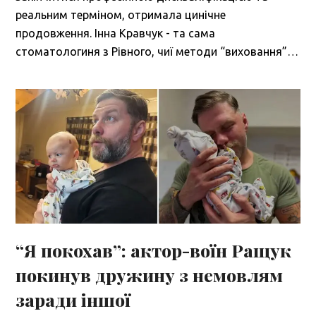
реальним терміном, отримала цинічне
продовження. Інна Кравчук - та сама
стоматологиня з Рівного, чиї методи “виховання”…
“Я покохав”: актор-воїн Ращук
покинув дружину з немовлям
заради іншої