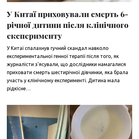
У Китаї приховували смерть 6-
річної дитини після клінічного
експерименту
У Китаї спалахнув гучний скандал навколо
експериментальної генної терапії після того, як
журналісти з'ясували, що дослідники намагалися
приховати смерть шестирічної дівчинки, яка брала
участь у клінічному експерименті. Дитина мала
рідкісне…