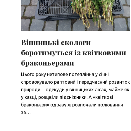
Вінницькі екологи
боротимуться із квітковими
браконьєрами
Цього року нетипове потепління у січні
спровокувало раптовий і передчасний розвиток
природи. Подекуди у вінницьких лісах, майже як
у казці, розцвіли підсніжники. А «квіткові
браконьєри» одразу ж розпочали полювання
за…