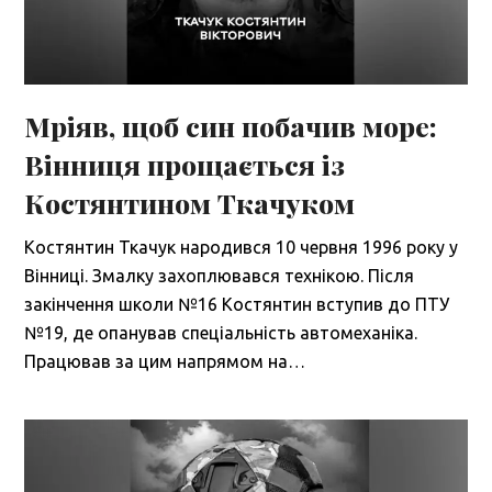
Мріяв, щоб син побачив море:
Вінниця прощається із
Костянтином Ткачуком
Костянтин Ткачук народився 10 червня 1996 року у
Вінниці. Змалку захоплювався технікою. Після
закінчення школи №16 Костянтин вступив до ПТУ
№19, де опанував спеціальність автомеханіка.
Працював за цим напрямом на…