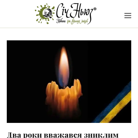
Два роки вважався зниклим