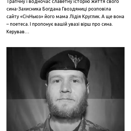
Трагічну і водночас славетну історію життя свого
сина-Захисника Богдана Гвоздяниці розповіла
сайту «СічНьюз» його мама Лідія Круглик. А ще вона
– поетеса. І пропонує вашій увазі вірш про сина.
Керував…