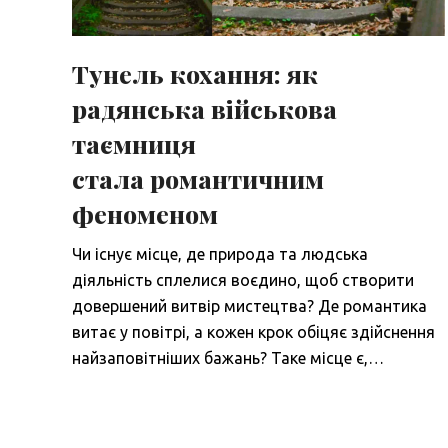
Тунель кохання: як
радянська військова
таємниця
стала романтичним
феноменом
Чи існує місце, де природа та людська
діяльність сплелися воєдино, щоб створити
довершений витвір мистецтва? Де романтика
витає у повітрі, а кожен крок обіцяє здійснення
найзаповітніших бажань? Таке місце є,…