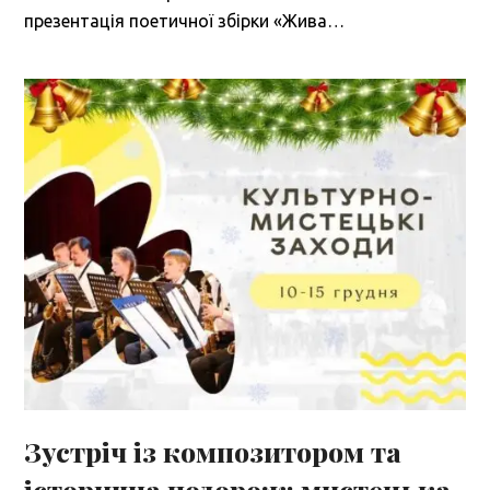
презентація поетичної збірки «Жива…
Зустріч із композитором та
історична подорож: мистецька