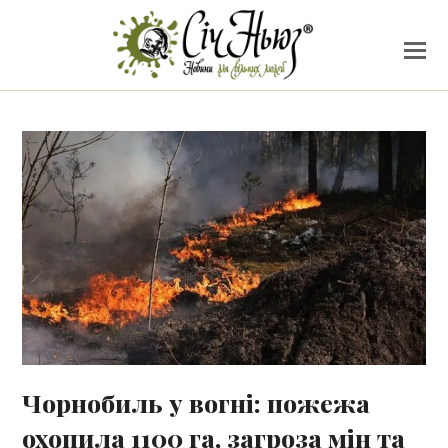
Чорнобиль у вогні: пожежа
охопила 1100 га, загроза мін та