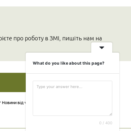
рієте про роботу в ЗМІ, пишіть нам на
What do you like about this page?
Додати свою новину
* Новини від читача публікуються безкоштовно
0 / 400