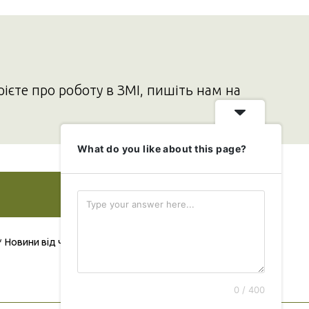
рієте про роботу в ЗМІ, пишіть нам на
What do you like about this page?
Додати свою новину
* Новини від читача публікуються безкоштовно
0 / 400