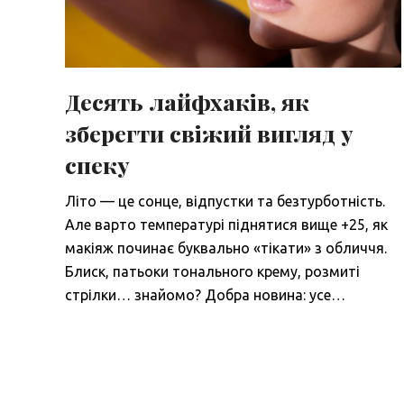
Десять лайфхаків, як
зберегти свіжий вигляд у
спеку
Літо — це сонце, відпустки та безтурботність.
Але варто температурі піднятися вище +25, як
макіяж починає буквально «тікати» з обличчя.
Блиск, патьоки тонального крему, розмиті
стрілки… знайомо? Добра новина: усе…