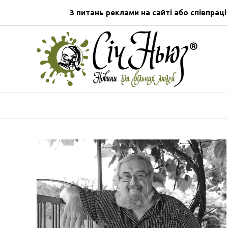
З питань реклами на сайті або співпраці