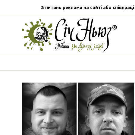
З питань реклами на сайті або співпраці