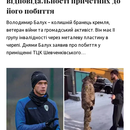
відповідальності причетних до
його побиття
Володимир Балух – колишній бранець кремля,
ветеран війни та громадський активіст. Він має ІІ
групу інвалідності через металеву пластину в
черепі. Днями Балух заявив про побиття у
приміщенні ТЦК Шевченківського…