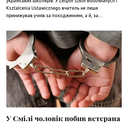
українських школярів. У Zespół Szkół Budowlanych i
Kształcenia Ustawicznego вчитель не лише
принижував учнів за походженням, а й, за…
У Смілі чоловік побив ветерана