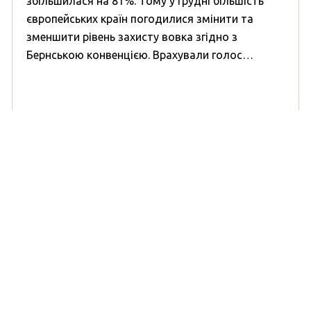
збільшилася на 81%. Тому у грудні більшість
європейських країн погодилися змінити та
зменшити рівень захисту вовка згідно з
Бернською конвенцією. Врахували голос…