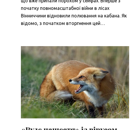
що вже припали порохом у сейфах. Вперше з
початку повномасштабної війни в лісах
Вінниччини відновили полювання на кабана. Як
відомо, з початком вторгнення цей…
«Руде нашестя» із вірусом