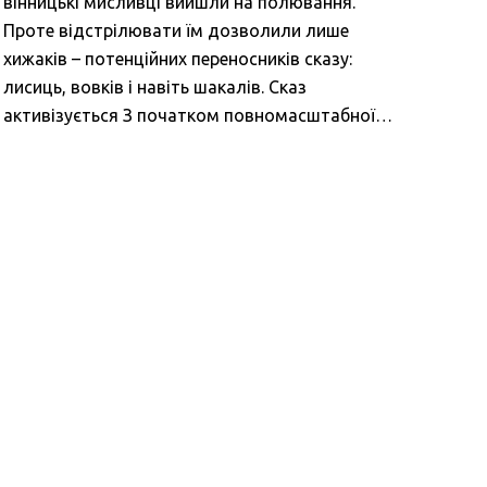
вінницькі мисливці вийшли на полювання.
Проте відстрілювати їм дозволили лише
хижаків – потенційних переносників сказу:
лисиць, вовків і навіть шакалів. Сказ
активізується З початком повномасштабної…