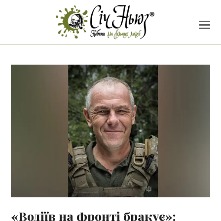
«Водіїв на фронті бракує»: