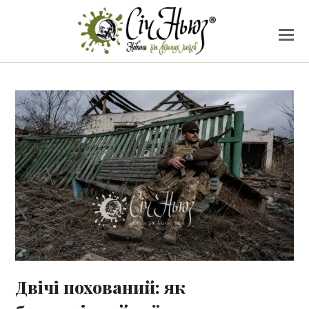
Двічі похований: як