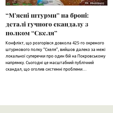
“М’ясні штурми” на броні:
деталі гучного скандалу з
полком “Скеля”
Конфлікт, що розгорівся довкола 425-го окремого
штурмового полку “Скеля”, вийшов далеко за межі
локальної суперечки про один бій на Покровському
напрямку. Сьогодні це масштабний публічний
скандал, що оголив системні проблеми…