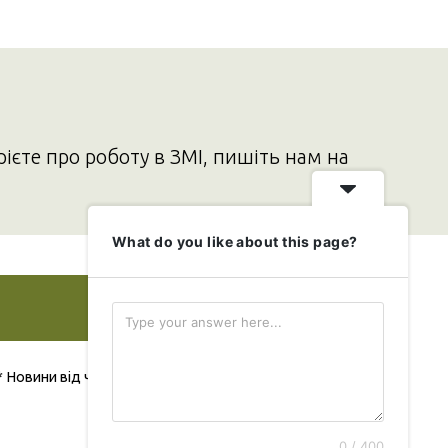
рієте про роботу в ЗМІ, пишіть нам на
What do you like about this page?
Додати свою новину
* Новини від читача публікуються безкоштовно
0 / 400