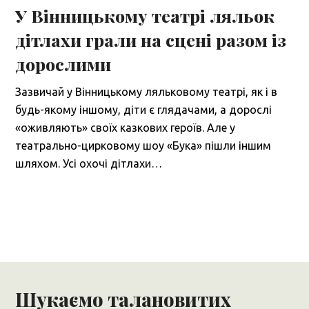
У Вінницькому театрі ляльок
дітлахи грали на сцені разом із
дорослими
Зазвичай у Вінницькому ляльковому театрі, як і в
будь-якому іншому, діти є глядачами, а дорослі
«оживляють» своїх казкових героїв. Але у
театрально-цирковому шоу «Бука» пішли іншим
шляхом. Усі охочі дітлахи…
Шукаємо талановитих