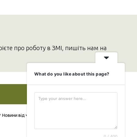
рієте про роботу в ЗМІ, пишіть нам на
What do you like about this page?
Додати свою новину
* Новини від читача публікуються безкоштовно
0 / 400