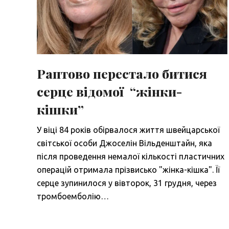
Раптово перестало битися
серце відомої “жінки-
кішки”
У віці 84 років обірвалося життя швейцарської
світської особи Джоселін Вільденштайн, яка
після проведення немалої кількості пластичних
операцій отримала прізвисько "жінка-кішка". Її
серце зупинилося у вівторок, 31 грудня, через
тромбоемболію…