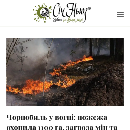
Чорнобиль у вогні: пожежа
охопила 1100 га, загроза мін та