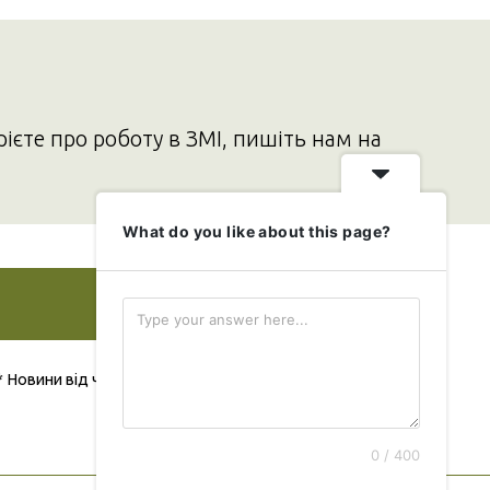
рієте про роботу в ЗМІ, пишіть нам на
What do you like about this page?
Додати свою новину
* Новини від читача публікуються безкоштовно
0 / 400