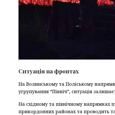
Ситуація на фронтах
На Волинському та Поліському напрямка
угрупування “Північ”, ситуація залишаєт
На східному та північному напрямках п
прикордонних районах та проводить там