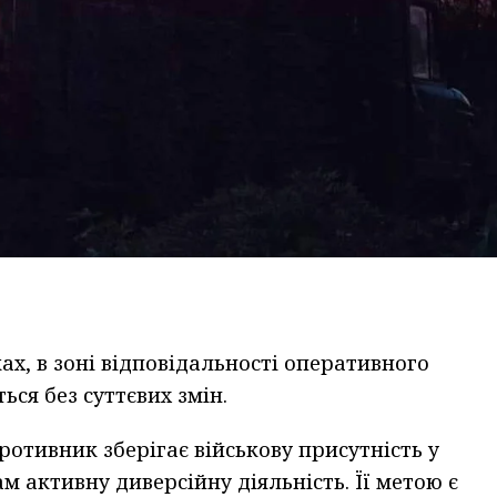
х, в зоні відповідальності оперативного
ься без суттєвих змін.
ротивник зберігає військову присутність у
 активну диверсійну діяльність. Її метою є