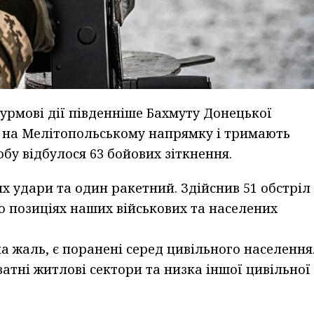
рмові дії південніше Бахмуту Донецької
ї на Мелітопольському напрямку і тримають
обу відбулося 63 бойових зіткнення.
х удари та один ракетний. Здійснив 51 обстріл
о позиціях наших військових та населених
а жаль, є поранені серед цивільного населення
тні житлові сектори та низка іншої цивільної