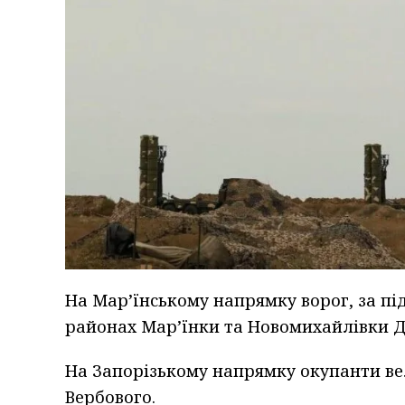
На Мар’їнському напрямку ворог, за підт
районах Мар’їнки та Новомихайлівки Дон
На Запорізькому напрямку окупанти вел
Вербового.