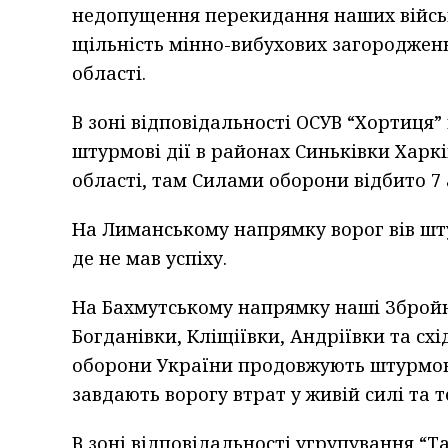
недопущення перекидання наших війсь
щільність мінно-вибухових загороджен
області.
В зоні відповідальності ОСУВ “Хортиця”
штурмові дії в районах Синьківки Харкі
області, там Силами оборони відбито 7 
На Лиманському напрямку ворог вів шту
де не мав успіху.
На Бахмутському напрямку наші Збройн
Богданівки, Кліщіївки, Андріївки та сх
оборони України продовжують штурмові 
завдають ворогу втрат у живій силі та 
В зоні відповідальності угрупування “Т