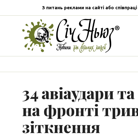
З питань реклами на сайті або співпраці
34 авіаудари та
на фронті три
зіткнення