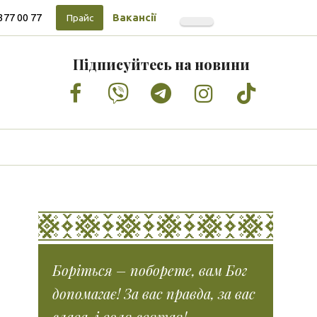
377 00 77
Вакансії
Прайс
Підписуйтесь на новини
Facebook
Vimeo
Tumblr
Instagram
Tiktok
Боріться – поборете, вам Бог
допомагає! За вас правда, за вас
слава, і воля святая!