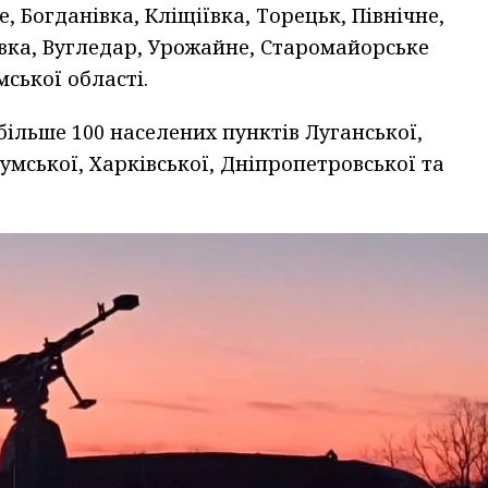
, Богданівка, Кліщіївка, Торецьк, Північне,
вка, Вугледар, Урожайне, Старомайорське
ської області.
ільше 100 населених пунктів Луганської,
Сумської, Харківської, Дніпропетровської та