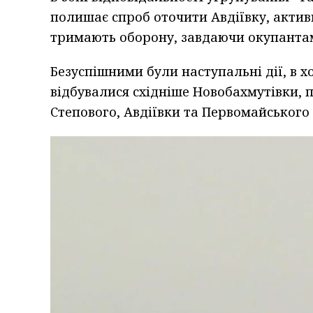
полишає спроб оточити Авдіївку, актив
тримають оборону, завдаючи окупантам
Безуспішними були наступальні дії, в х
відбувалися східніше Новобахмутівки, 
Степового, Авдіївки та Первомайського 