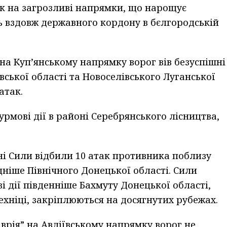
к на загрозливі напрямки, що нарощує
ь вздовж державного кордону в бєлгородській
 на Куп’янському напрямку ворог вів безуспішні
вської області та Новоселівського Луганської
атак.
рмові дії в районі Серебрянського лісництва,
і Сили відбили 10 атак противника поблизу
ідніше Північного Донецької області. Сили
дії південніше Бахмуту Донецької області,
техніці, закріплюються на досягнутих рубежах.
аврія” на Авдіївському напрямку ворог не