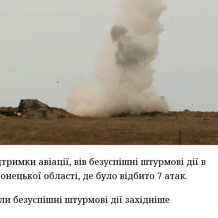
римки авіації, вів безуспішні штурмові дії в
ецької області, де було відбито 7 атак.
и безуспішні штурмові дії західніше