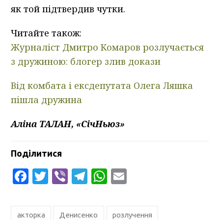
як той підтвердив чутки.
Читайте також:
Журналіст Дмитро Комаров розлучається
з дружиною: блогер злив докази
Від комбата і ексдепутата Олега Ляшка
пішла дружина
Аліна ТАЛАН, «СічНьюз»
Поділитися
Facebook
Twitter
Viber
Telegram
WhatsApp
Email
акторка
Денисенко
розлучення