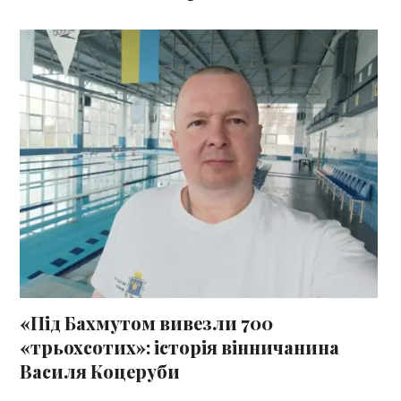
«Під Бахмутом вивезли 700
«трьохсотих»: історія вінничанина
Василя Коцеруби