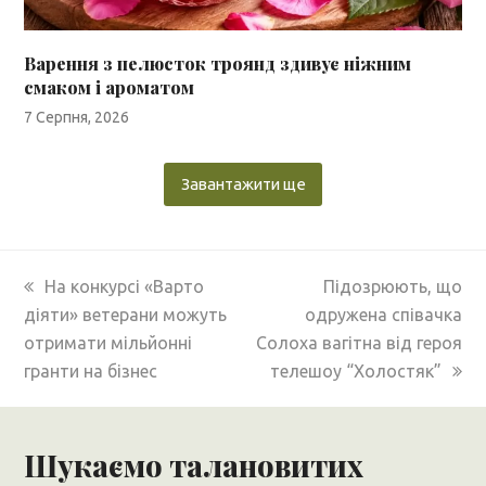
Варення з пелюсток троянд здивує ніжним
смаком і ароматом
7 Серпня, 2026
Завантажити ще
previous
next
На конкурсі «Варто
Підозрюють, що
post:
post:
діяти» ветерани можуть
одружена співачка
отримати мільйонні
Солоха вагітна від героя
гранти на бізнес
телешоу “Холостяк”
Шукаємо талановитих