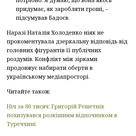
потрібно. Я думаю, що вона якось
придумає, як заробляти гроші, –
підсумував Бадоєв.
Наразі Наталія Холоденко ніяк не
прокоментувала дзеркальну відповідь від
головних фігурантів її публічних
роздумів. Конфлікт між зірками
продовжує набирати оберти в
українському медіапросторі.
Читайте також:
Ніч за 80 тисяч: Григорій Решетнік
похизувався розкішним відпочинком в
Туреччині