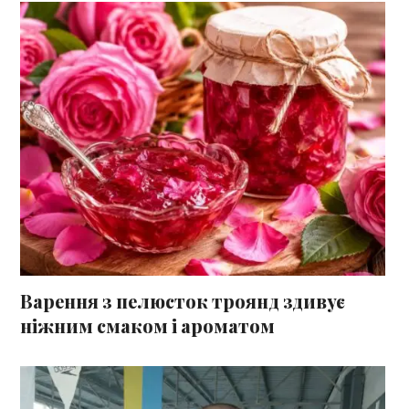
Варення з пелюсток троянд здивує
ніжним смаком і ароматом