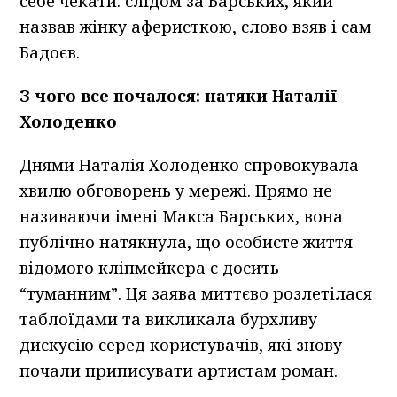
себе чекати: слідом за Барських, який
назвав жінку аферисткою, слово взяв і сам
Бадоєв.
З чого все почалося: натяки Наталії
Холоденко
Днями Наталія Холоденко спровокувала
хвилю обговорень у мережі. Прямо не
називаючи імені Макса Барських, вона
публічно натякнула, що особисте життя
відомого кліпмейкера є досить
“туманним”. Ця заява миттєво розлетілася
таблоїдами та викликала бурхливу
дискусію серед користувачів, які знову
почали приписувати артистам роман.