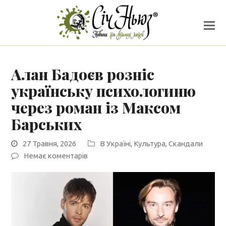
Алан Бадоєв розніс
українську психологиню
через роман із Максом
Барських
27 Травня, 2026
В Україні
,
Культура
,
Скандали
Немає коментарів