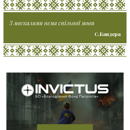
З москалями нема спільної мови
С.Бандера