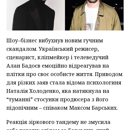
Шоу–бізнес вибухнув новим гучним
скандалом. Український режисер,
сценарист, кліпмейкер і телеведучий
Алан Бадоєв емоційно відреагував на
плітки про своє особисте життя. Приводом
для різких заяв стала відома психологиня
Наталія Холоденко, яка натякнула на
“туманні” стосунки продюсера з його
підопічним – співаком Максом Барських.
Реакція зіркового тандему не змусила