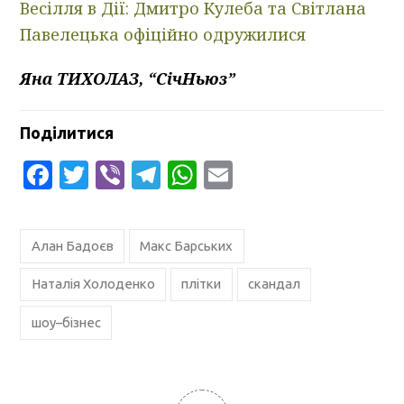
Весілля в Дії: Дмитро Кулеба та Світлана
Павелецька офіційно одружилися
Яна ТИХОЛАЗ, “СічНьюз”
Поділитися
Facebook
Twitter
Viber
Telegram
WhatsApp
Email
Алан Бадоєв
Макс Барських
Наталія Холоденко
плітки
скандал
шоу–бізнес