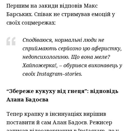
Першим на закиди відповів Макс
Барських. Співак не стримував емоцій у
своїх соцмережах:
Сподіваюся, нормальні люди не
сприймають серйозно цю аферистку,
недопсихологиню. Що вона меле?
Хайпожерка!, – обурився виконавець у
своїх Instagram–stories.
“Збереже кукуху від гнеця”: відповідь
Алана Бадоєва
Тепер крапку в інсинуаціях вирішив
поставити й сам Алан Бадоєв. Режисер
записав відеозвернення в Instagram, де у