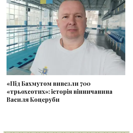
«Під Бахмутом вивезли 700
«трьохсотих»: історія вінничанина
Василя Коцеруби