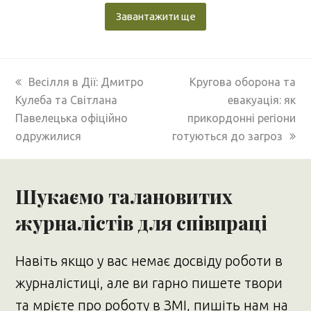
Завантажити ще
previous
next
Весілля в Дії: Дмитро
Кругова оборона та
post:
post:
Кулеба та Світлана
евакуація: як
Павелецька офіційно
прикордонні регіони
одружилися
готуються до загроз
Шукаємо талановитих
журналістів для співпраці
Навіть якщо у вас немає досвіду роботи в
журналістиці, але ви гарно пишете твори
та мрієте про роботу в ЗМІ, пишіть нам на