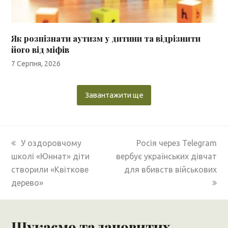
Як розпізнати аутизм у дитини та відрізнити
його від міфів
7 Серпня, 2026
Завантажити ще
previous
next
У оздоровчому
Росія через Telegram
post:
post:
школі «Юннат» діти
вербує українських дівчат
створили «Квіткове
для вбивств військових
дерево»
Шукаємо талановитих