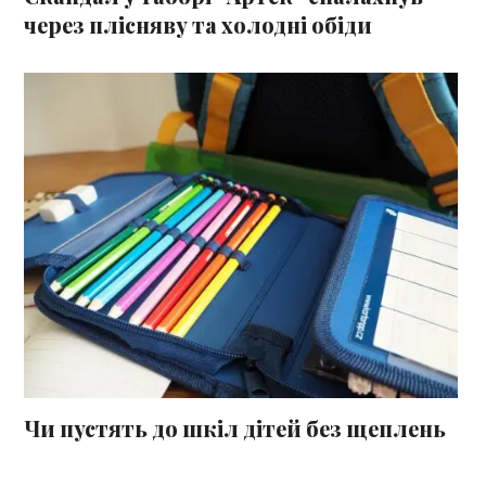
через плісняву та холодні обіди
Чи пустять до шкіл дітей без щеплень