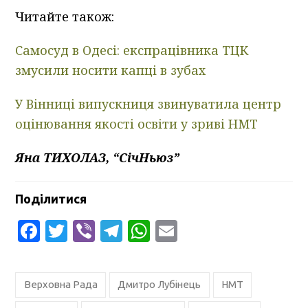
Читайте також:
Самосуд в Одесі: експрацівника ТЦК
змусили носити капці в зубах
У Вінниці випускниця звинуватила центр
оцінювання якості освіти у зриві НМТ
Яна ТИХОЛАЗ, “СічНьюз”
Поділитися
Facebook
Twitter
Viber
Telegram
WhatsApp
Email
Верховна Рада
Дмитро Лубінець
НМТ