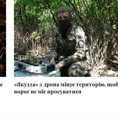
е
«Якудза» з дрона мінує територію, що
ворог не міг просуватися