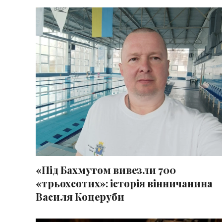
«Під Бахмутом вивезли 700
«трьохсотих»: історія вінничанина
Василя Коцеруби