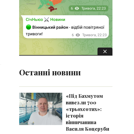
Останні новини
«Під Бахмутом
вивезли 700
«трьохсотих»:
історія
вінничанина
Василя Коцеруби