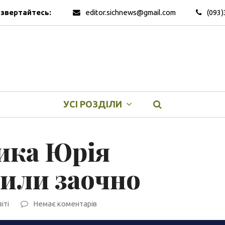
 звертайтесь:
editor.sichnews@gmail.com
(093)
УСІ РОЗДІЛИ
ика Юрія
дили заочно
віті
Немає коментарів