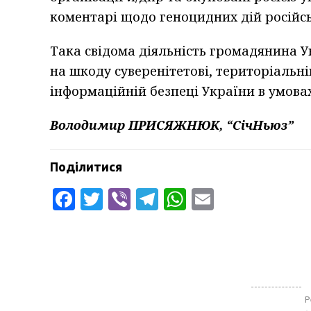
коментарі щодо геноцидних дій російсь
Така свідома діяльність громадянина 
на шкоду суверенітетові, територіальні
інформаційній безпеці України в умовах
Володимир ПРИСЯЖНЮК, “СічНьюз”
Поділитися
Facebook
Twitter
Viber
Telegram
WhatsApp
Email
Р