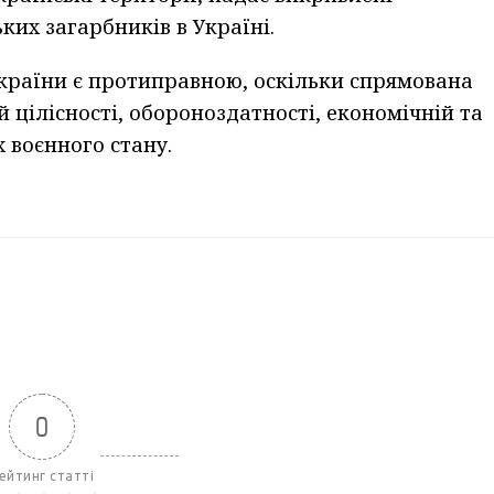
ких загарбників в Україні.
України є протиправною, оскільки спрямована
й цілісності, обороноздатності, економічній та
 воєнного стану.
0
ейтинг статті