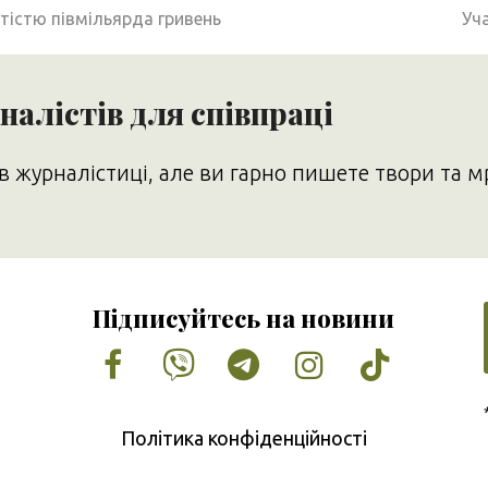
nex
істю півмільярда гривень
Уча
pos
алістів для співпраці
в журналістиці, але ви гарно пишете твори та м
Підписуйтесь на новини
Facebook
Vimeo
Tumblr
Instagram
Tiktok
Політика конфіденційності