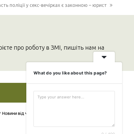
t
сть поліції у секс-вечірках є законною – юрист
t:
рієте про роботу в ЗМІ, пишіть нам на
What do you like about this page?
Додати свою новину
* Новини від читача публікуються безкоштовно