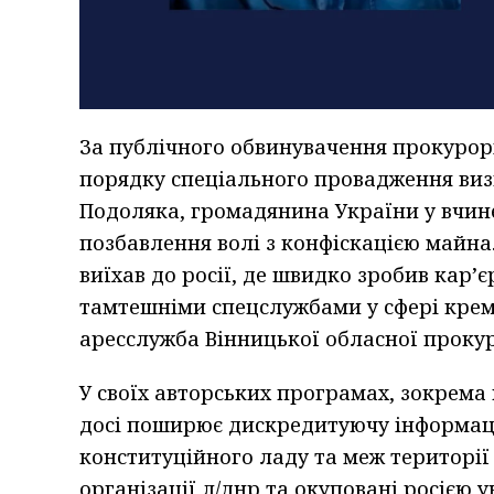
За публічного обвинувачення прокурорі
порядку спеціального провадження ви
Подоляка, громадянина України у вчине
позбавлення волі з конфіскацією майна
виїхав до росії, де швидко зробив кар
тамтешніми спецслужбами у сфері крем
аресслужба Вінницької обласної проку
У своїх авторських програмах, зокрема 
досі поширює дискредитуючу інформацію
конституційного ладу та меж території 
організації л/днр та окуповані росією у