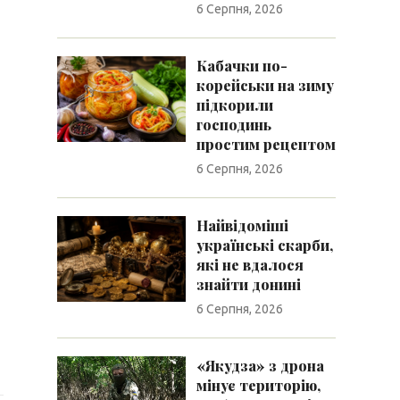
6 Серпня, 2026
Кабачки по-
корейськи на зиму
підкорили
господинь
простим рецептом
6 Серпня, 2026
Найвідоміші
українські скарби,
які не вдалося
знайти донині
6 Серпня, 2026
«Якудза» з дрона
мінує територію,