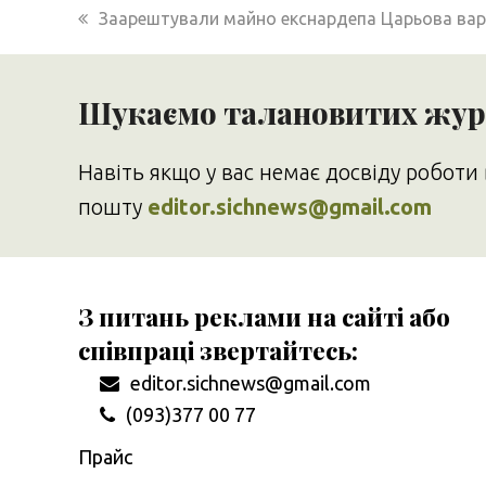
previous
Заарештували майно екснардепа Царьова варт
post:
Шукаємо талановитих журн
Навіть якщо у вас немає досвіду роботи 
пошту
editor.sichnews@gmail.com
З питань реклами на сайті або
співпраці звертайтесь:
editor.sichnews@gmail.com
(093)377 00 77
Прайс