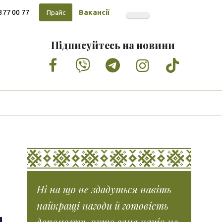
377 00 77
Вакансії
Прайс
Підписуйтесь на новини
Facebook
Vimeo
Tumblr
Instagram
Tiktok
Ні на що не здадуться навіть
найкращі нагоди й готовість
допомогти, якщо сама нація не