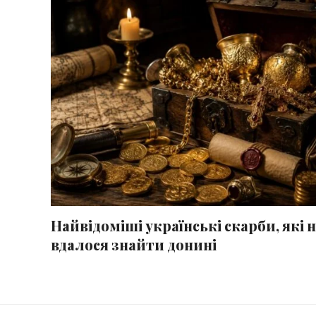
Найвідоміші українські скарби, які н
вдалося знайти донині