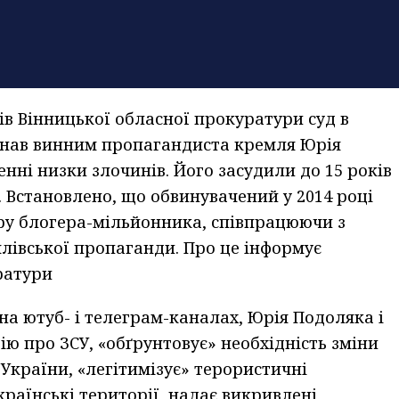
в Вінницької обласної прокуратури суд в
знав винним пропагандиста кремля Юрія
нні низки злочинів. Його засудили до 15 років
. Встановлено, що обвинувачений у 2014 році
’єру блогера-мільйонника, співпрацюючи з
лівської пропаганди. Про це інформує
ратури
на ютуб- і телеграм-каналах, Юрія Подоляка і
 про ЗСУ, «обґрунтовує» необхідність зміни
України, «легітимізує» терористичні
країнські території, надає викривлені