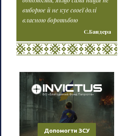
виборює й не кує своєї долі
власною боротьбою
С.Бандера
Допомогти ЗСУ