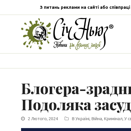
З питань реклами на сайті або співпраці
Блогера-зрадн
Подоляка засу
2 Лютого, 2024
В Україні
,
Війна
,
Кримінал
,
У с