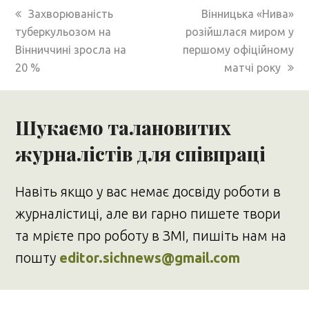
previous
next
Захворюваність
Вінницька «Нива»
post:
post:
туберкульозом на
розійшлася миром у
Вінниччині зросла на
першому офіційному
20 %
матчі року
Шукаємо талановитих
журналістів для співпраці
Навіть якщо у вас немає досвіду роботи в
журналістиці, але ви гарно пишете твори
та мрієте про роботу в ЗМІ, пишіть нам на
пошту
editor.sichnews@gmail.com