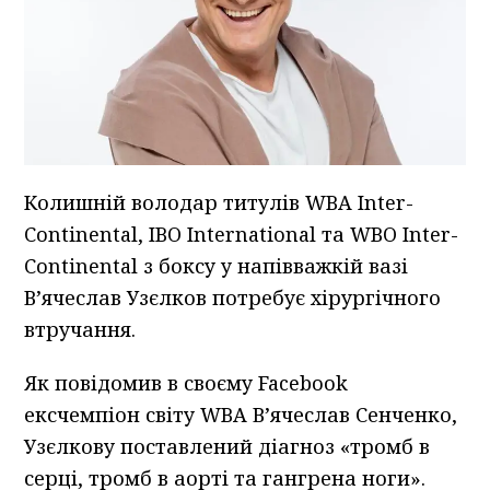
Колишній володар титулів WBA Inter-
Continental, IBO International та WBO Inter-
Continental з боксу у напівважкій вазі
Вʼячеслав Узєлков потребує хірургічного
втручання.
Як повідомив в своєму Facebook
ексчемпіон світу WBA Вʼячеслав Сенченко,
Узєлкову поставлений діагноз «тромб в
серці, тромб в аорті та гангрена ноги».