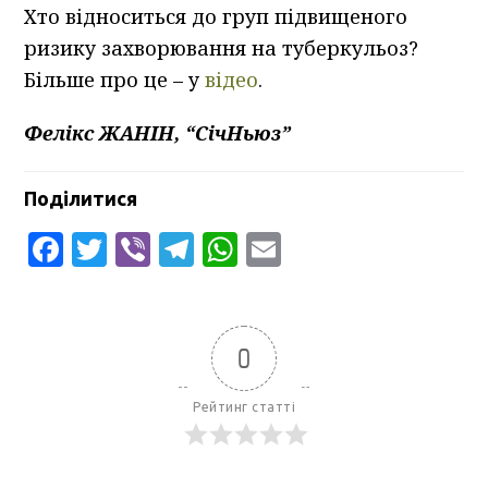
Хто відноситься до груп підвищеного
ризику захворювання на туберкульоз?
Більше про це – у
від
е
о
.
Фелікс ЖАНІН, “СічНьюз”
Поділитися
Facebook
Twitter
Viber
Telegram
WhatsApp
Email
0
Рейтинг статті