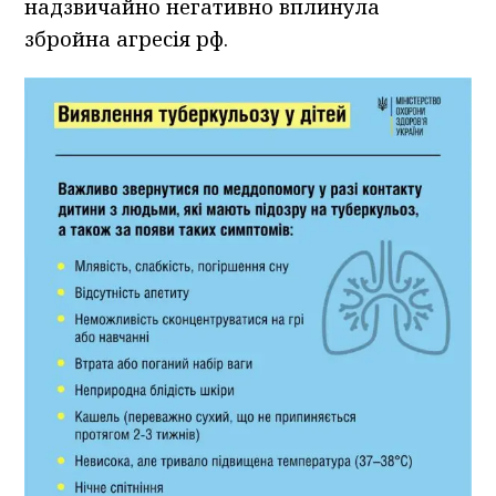
надзвичайно негативно вплинула
збройна агресія рф.