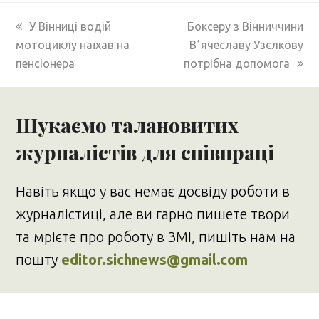
previous
next
У Вінниці водій
Боксеру з Вінниччини
post:
post:
мотоциклу наїхав на
Вʼячеславу Узєлкову
пенсіонера
потрібна допомога
Шукаємо талановитих
журналістів для співпраці
Навіть якщо у вас немає досвіду роботи в
журналістиці, але ви гарно пишете твори
та мрієте про роботу в ЗМІ, пишіть нам на
пошту
editor.sichnews@gmail.com