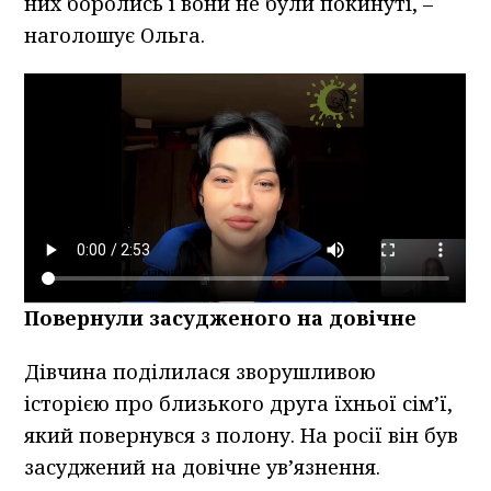
них боролись і вони не були покинуті, –
наголошує Ольга.
Повернули засудженого на довічне
Дівчина поділилася зворушливою
історією про близького друга їхньої сім’ї,
який повернувся з полону. На росії він був
засуджений на довічне ув’язнення.