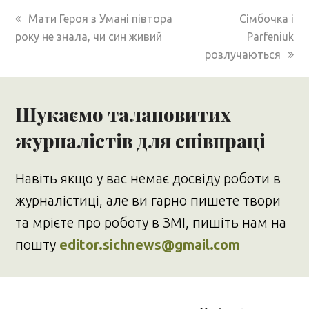
previous
next
Мати Героя з Умані півтора
Сімбочка і
post:
post:
року не знала, чи син живий
Parfeniuk
розлучаються
Шукаємо талановитих
журналістів для співпраці
Навіть якщо у вас немає досвіду роботи в
журналістиці, але ви гарно пишете твори
та мрієте про роботу в ЗМІ, пишіть нам на
пошту
editor.sichnews@gmail.com