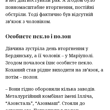
в неї діагностували рак. А згодом було
повномасштабне вторгнення, постійні
обстріли. Тоді фактично був відсутній
зв’язок з чоловіком.
Особисте пекло і полон
Дівчина зустріла день вторгнення у
Бердянську, а її чоловік – у Маріуполі.
Згодом почалося їхнє особисте пекло.
Коханий став рідше виходити на зв’язок, а
потім – полон.
– Вони гідно обороняли кілька заводів.
Металургійний комбінат імені Ілліча,
“Азовсталь”, “Азовмаш”. Стояли до