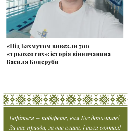
«Під Бахмутом вивезли 700
«трьохсотих»: історія вінничанина
Василя Коцеруби
Боріться – поборете, вам Бог допомагає!
За вас правда, за вас слава, і воля святая!