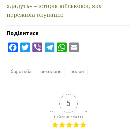
здадуть» – історія військової, яка
пережила окупацію
Поділитися
Facebook
Twitter
Viber
Telegram
WhatsApp
Email
боротьба
онкологія
полон
5
Рейтинг статті