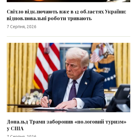
Світло відключають вже в 12 областях України:
відновлювальні роботи тривають
7 Серпня, 2026
Дональд Трамп заборонив «пологовий туризм»
у США
7 Серпня, 2026