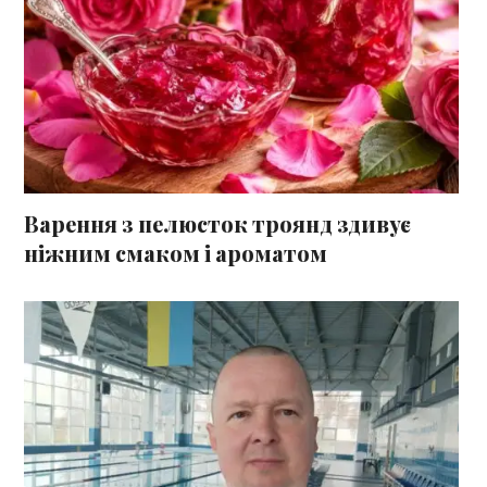
Варення з пелюсток троянд здивує
ніжним смаком і ароматом