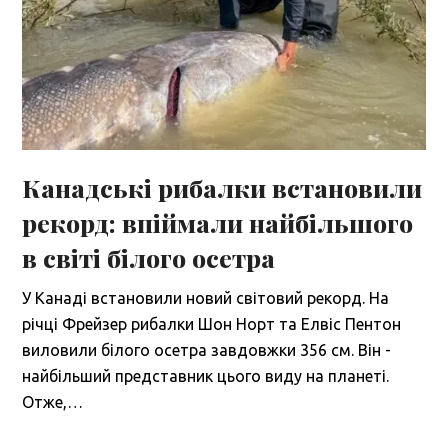
Канадські рибалки встановили
рекорд: впіймали найбільшого
в світі білого осетра
У Канаді встановили новий світовий рекорд. На
річці Фрейзер рибалки Шон Норт та Елвіс Пентон
виловили білого осетра завдовжки 356 см. Він -
найбільший представник цього виду на планеті.
Отже,…