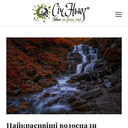
Найкрасивіші водоспади