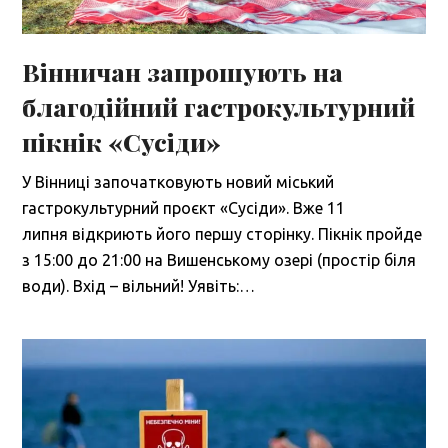
Вінничан запрошують на
благодійний гастрокультурний
пікнік «Сусіди»
У Вінниці започатковують новий міський
гастрокультурний проєкт «Сусіди». Вже 11
липня відкриють його першу сторінку. Пікнік пройде
з 15:00 до 21:00 на Вишенському озері (простір біля
води). Вхід – вільний! Уявіть:…