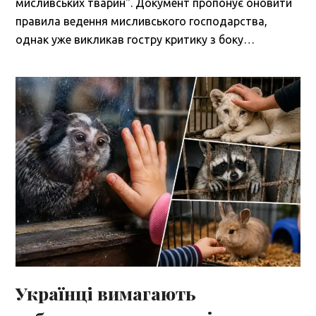
мисливських тварин". Документ пропонує оновити
правила ведення мисливського господарства,
однак уже викликав гостру критику з боку…
Українці вимагають