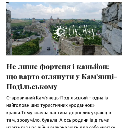
Не лише фортеця і каньйон:
що варто оглянути у Кам’янці-
Подільському
Старовинний Кам’янець-Подільський – одна із
найголовніших туристичних «родзинок»
країни.Тому значна частина дорослих українців
там, зрозуміло, бувала. А ось родини із дітьми
навіть під час війни відкривають для себе «квітку