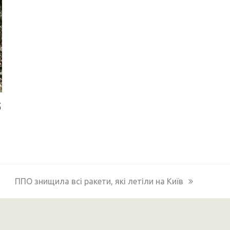
б
next
ППО знищила всі ракети, які летіли на Київ
post: