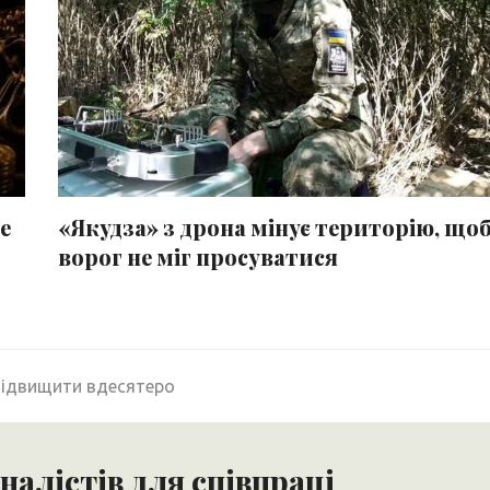
е
«Якудза» з дрона мінує територію, що
ворог не міг просуватися
підвищити вдесятеро
алістів для співпраці