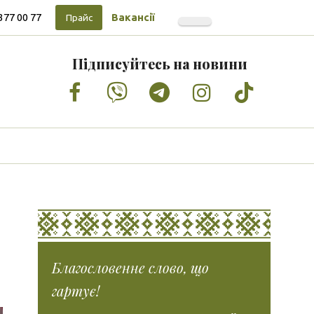
377 00 77
Вакансії
Прайс
Підписуйтесь на новини
Facebook
Vimeo
Tumblr
Instagram
Tiktok
Благословенне слово, що
гартує!