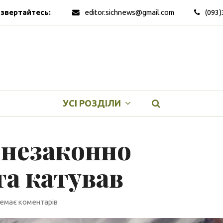
 звертайтесь:
editor.sichnews@gmail.com
(093)
УСІ РОЗДІЛИ
 незаконно
та катував
емає коментарів