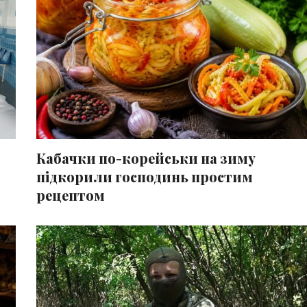
Кабачки по-корейськи на зиму
підкорили господинь простим
рецептом