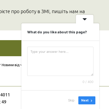
рієте про роботу в ЗМІ, пишіть нам на
What do you like about this page?
Додати свою новину
* Новини від читача публікуються безкоштовно
0 / 400
04011
Skip
Next
с 49