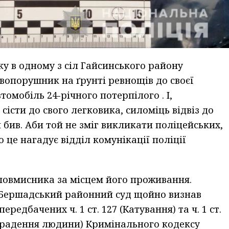
ку в одному з сіл Гайсинського району
авопорушник на ґрунті ревнощів до своєї
омобіль 24-річного потерпілого . І,
сісти до свого легковика, силоміць відвіз до
 бив. Аби той не зміг викликати поліцейських,
 це нагадує відділ комунікації поліції
ловмисника за місцем його проживання.
в Бершадський районний суд щойно визнав
редбачених ч. 1 ст. 127 (Катування) та ч. 1 ст.
икрадення людини) Кримінального кодексу