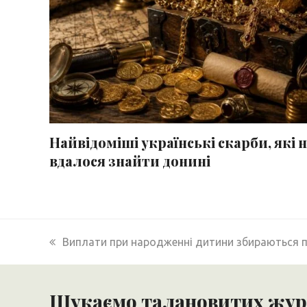
Найвідоміші українські скарби, які н
вдалося знайти донині
previous
Виплати при народженні дитини збираються 
post:
Шукаємо талановитих журн