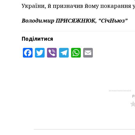
України, й призначив йому покарання у
Володимир ПРИСЯЖНЮК, “СічНьюз”
Поділитися
Facebook
Twitter
Viber
Telegram
WhatsApp
Email
Р