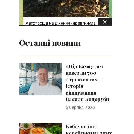
Останні новини
«Під Бахмутом
вивезли 700
«трьохсотих»:
історія
вінничанина
Василя Коцеруби
6 Серпня, 2026
Кабачки по-
корейськи на зиму