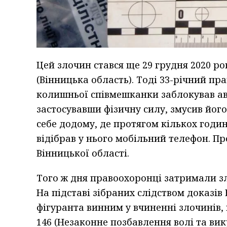
Цей злочин стався ще 29 грудня 2020 ро
(Вінницька область). Тоді 33-річний пр
колишньої співмешканки заблокував авт
застосувавши фізичну силу, змусив його 
себе додому, де протягом кількох годин
відібрав у нього мобільний телефон. Про
Вінницької області.
Того ж дня правоохоронці затримали з
На підставі зібраних слідством доказі
фігуранта винним у вчиненні злочинів, пе
146 (Незаконне позбавлення волі та в