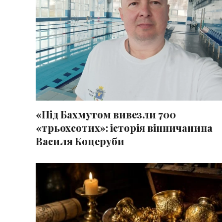
«Під Бахмутом вивезли 700
«трьохсотих»: історія вінничанина
Василя Коцеруби