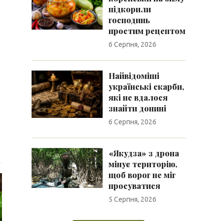
підкорили
господинь
простим рецептом
6 Серпня, 2026
Найвідоміші
українські скарби,
які не вдалося
знайти донині
6 Серпня, 2026
«Якудза» з дрона
мінує територію,
щоб ворог не міг
просуватися
5 Серпня, 2026