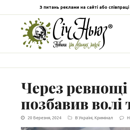
З питань реклами на сайті або співпраці
Через ревнощі
позбавив волі 
20 Березня, 2024
В Україні
,
Кримінал
Н