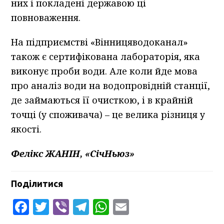
них і покладені державою ці
повноваження.
На підприємстві «Вінницяводоканал»
також є сертифікована лабораторія, яка
виконує проби води. Але коли йде мова
про аналіз води на водопровідній станції,
де займаються її очисткою, і в крайній
точці (у споживача) – це велика різниця у
якості.
Фелікс ЖАНІН, «СічНьюз»
Поділитися
Facebook
Twitter
Viber
Telegram
WhatsApp
Email