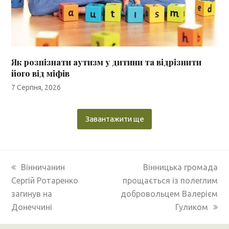
Як розпізнати аутизм у дитини та відрізнити
його від міфів
7 Серпня, 2026
Завантажити ще
previous
next
Вінничанин
Вінницька громада
post:
post:
Сергій Ротаренко
прощається із полеглим
загинув на
добровольцем Валерієм
Донеччині
Гуликом