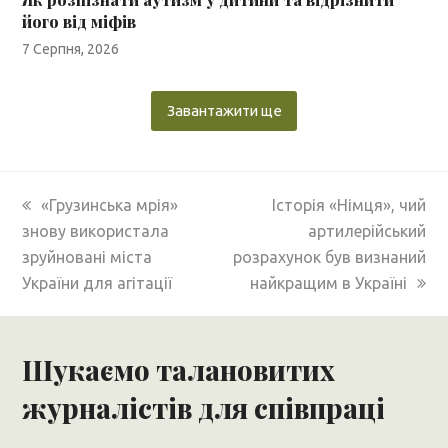
його від міфів
7 Серпня, 2026
Завантажити ще
previous
next
«Грузинська мрія»
Історія «Німця», чий
post:
post:
знову використала
артилерійський
зруйновані міста
розрахунок був визнаний
України для агітації
найкращим в Україні
Шукаємо талановитих
журналістів для співпраці