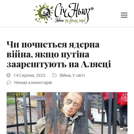
Чи почнеться ядерна
війна, якщо путіна
заарештують на Алясці
14 Серпня, 2025
Війна
,
У світі
Немає коментарів