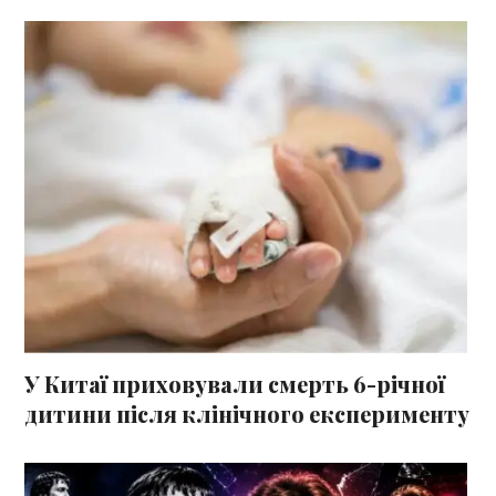
У Китаї приховували смерть 6-річної
дитини після клінічного експерименту