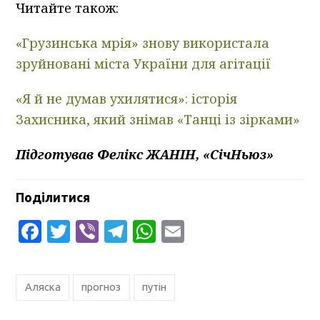
Читайте також:
«Грузинська мрія» знову використала
зруйновані міста України для агітації
«Я й не думав ухилятися»: історія
Захисника, який знімав «Танці із зірками»
Підготував Фелікс ЖАНІН, «СічНьюз»
Поділитися
Facebook
Twitter
Viber
Telegram
WhatsApp
Email
Аляска
прогноз
путін