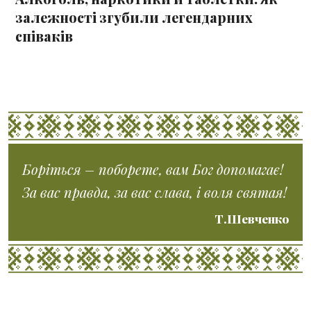
залежності згубили легендарних
співаків
Боріться – поборете, вам Бог допомагає!
За вас правда, за вас слава, і воля святая!
Т.Шевченко