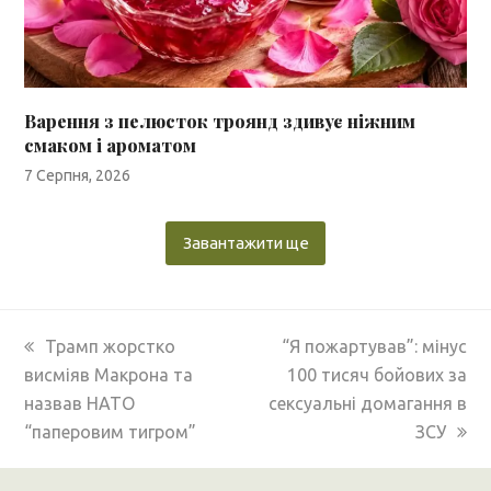
Варення з пелюсток троянд здивує ніжним
смаком і ароматом
7 Серпня, 2026
Завантажити ще
previous
next
Трамп жорстко
“Я пожартував”: мінус
post:
post:
висміяв Макрона та
100 тисяч бойових за
назвав НАТО
сексуальні домагання в
“паперовим тигром”
ЗСУ