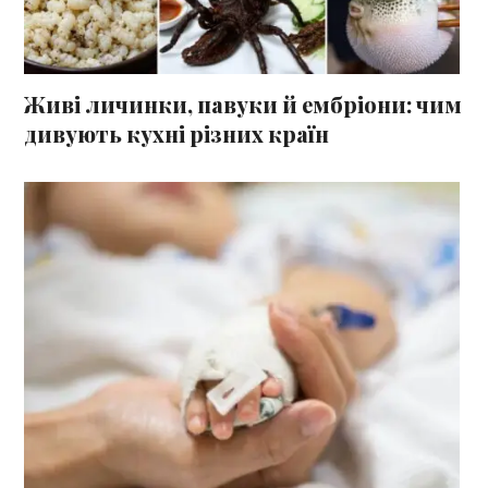
Живі личинки, павуки й ембріони: чим
дивують кухні різних країн