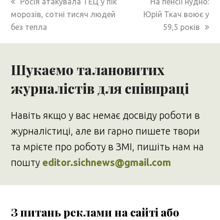
previous
next
Росія атакувала ТЕЦ у пік
На пенсії нудно:
post:
post:
морозів, сотні тисяч людей
Юрій Ткач воює у
без тепла
59,5 років
Шукаємо талановитих
журналістів для співпраці
Навіть якщо у вас немає досвіду роботи в
журналістиці, але ви гарно пишете твори
та мрієте про роботу в ЗМІ, пишіть нам на
пошту
editor.sichnews@gmail.com
З питань реклами на сайті або