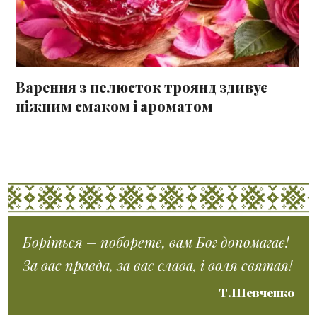
Варення з пелюсток троянд здивує
ніжним смаком і ароматом
Боріться – поборете, вам Бог допомагає!
За вас правда, за вас слава, і воля святая!
Т.Шевченко