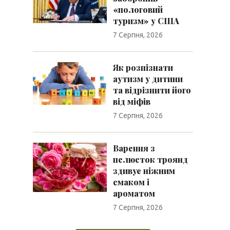
«пологовий
туризм» у США
7 Серпня, 2026
Як розпізнати
аутизм у дитини
та відрізнити його
від міфів
7 Серпня, 2026
Варення з
пелюсток троянд
здивує ніжним
смаком і
ароматом
7 Серпня, 2026