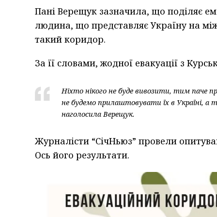
Пані Верещук зазначила, що поділяє емо
людина, що представляє Україну на між
такий коридор.
За її словами, жодної евакуації з Курсь
Ніхто нікого не буде вивозити, тим паче 
не будемо прилаштовувати їх в Україні, а т
наголосила Верещук.
Журналісти “СічНьюз” провели опитуван
Ось його результати.