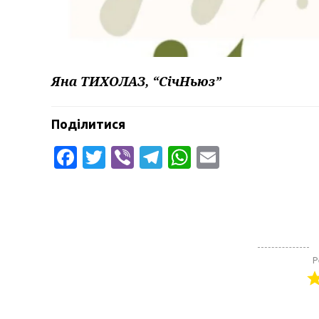
Яна ТИХОЛАЗ, “СічНьюз”
Поділитися
Facebook
Twitter
Viber
Telegram
WhatsApp
Email
Р