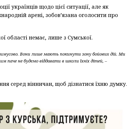
ції українців щодо цієї ситуації, але як
народній арені, зобов’язана оголосити про
кої області немає, лише з Сумської.
примусово. Вони лише мають покинути зону бойових дій. Ми
им паче не будемо віддавати в школи їхніх дітей, –
ня серед вінничан, щоб дізнатися їхню думку.