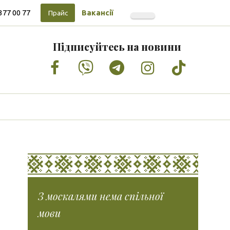
377 00 77
Вакансії
Прайс
Підписуйтесь на новини
Facebook
Vimeo
Tumblr
Instagram
Tiktok
З москалями нема спільної
мови