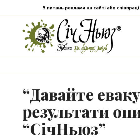
З питань реклами на сайті або співпраці
“Давайте евак
результати опи
“СічНьюз”