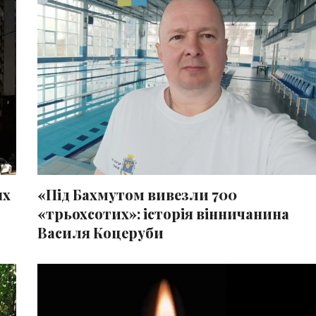
«Під Бахмутом вивезли 700
ях
«трьохсотих»: історія вінничанина
Василя Коцеруби