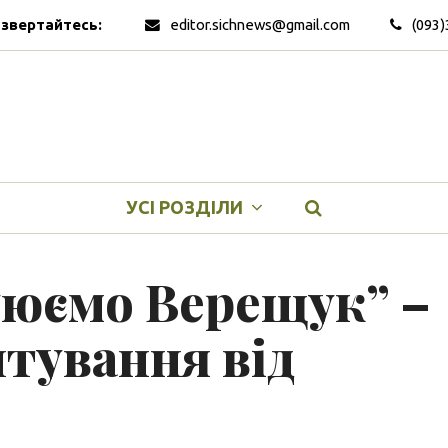
 звертайтесь:
editor.sichnews@gmail.com
(093)
УСІ РОЗДІЛИ
уюємо Верещук” –
тування від