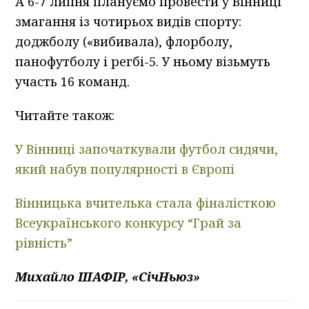
А 6-7 липня плануємо провести у Вінниці
змагання із чотирьох видів спорту:
доджболу («вибивала), флорболу,
панофутболу і регбі-5. У ньому візьмуть
участь 16 команд.
Читайте також:
У Вінниці започаткували футбол сидячи,
який набув популярності в Європі
Вінницька вчителька стала фіналісткою
Всеукраїнського конкурсу “Грай за
рівність”
Михайло ШАФІР, «СічНьюз»