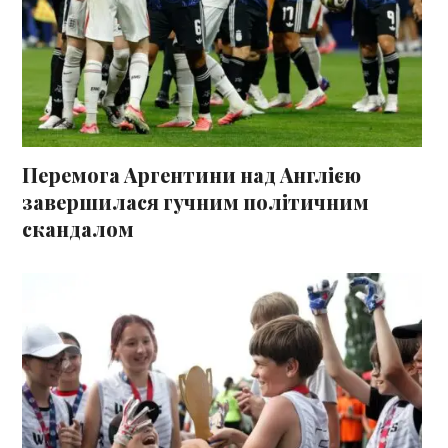
Перемога Аргентини над Англією
завершилася гучним політичним
скандалом