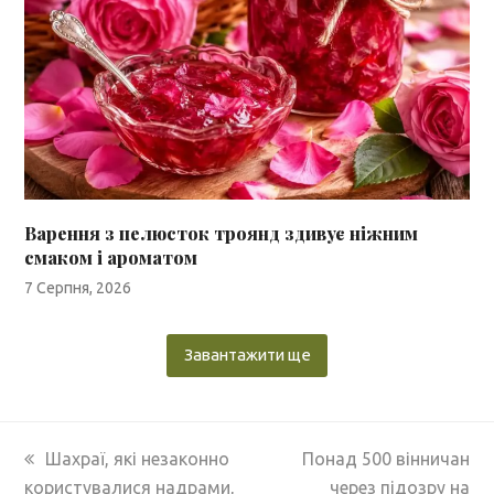
Варення з пелюсток троянд здивує ніжним
смаком і ароматом
7 Серпня, 2026
Завантажити ще
previous
next
Шахраї, які незаконно
Понад 500 вінничан
post:
post:
користувалися надрами,
через підозру на