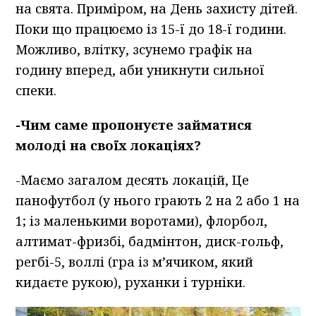
на свята. Приміром, на День захисту дітей.
Поки що працюємо із 15-ї до 18-ї години.
Можливо, влітку, зсунемо графік на
годину вперед, аби уникнути сильної
спеки.
-Чим саме пропонуєте займатися
молоді на своїх локаціях?
-Маємо загалом десять локацій, Це
панофутбол (у нього грають 2 на 2 або 1 на
1; із маленькими воротами), флорбол,
алтимат-фризбі, бадмінтон, диск-гольф,
регбі-5, воллі (гра із м’ячиком, який
кидаєте рукою), руханки і турніки.