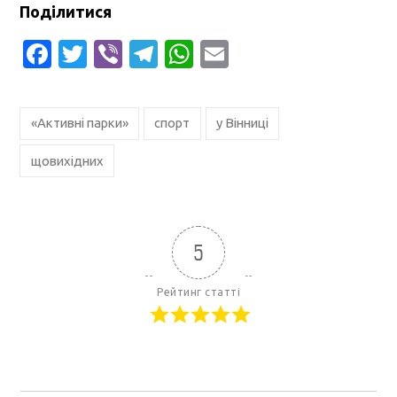
Поділитися
Facebook
Twitter
Viber
Telegram
WhatsApp
Email
«Активні парки»
спорт
у Вінниці
щовихідних
5
Рейтинг статті