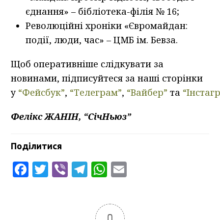
єднання» – бібліотека-філія № 16;
Революційні хроніки «Євромайдан:
події, люди, час» – ЦМБ ім. Бевза.
Щоб оперативніше слідкувати за
новинами, підписуйтеся за наші сторінки
у
“Фейсбук”
,
“Телеграм”
,
“Вайбер”
та
“Інстаг
Фелікс ЖАНІН, “СічНьюз”
Поділитися
Facebook
Twitter
Viber
Telegram
WhatsApp
Email
0