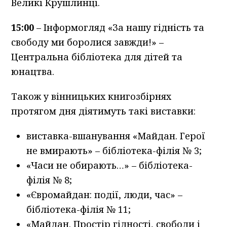
Великі Крушлинці.
15:00
– Інформогляд «За нашу гідність та
свободу ми боролися завжди!» –
Центральна бібліотека для дітей та
юнацтва.
Також у вінницьких книгозбірнях
протягом дня діятимуть такі виставки:
виставка-вшанування «Майдан. Герої
не вмирають» – бібліотека-філія № 3;
«Часи не обирають…» – бібліотека-
філія № 8;
«Євромайдан: події, люди, час» –
бібліотека-філія № 11;
«Майдан. Простір гідності, свободи і