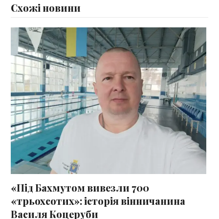
Схожі новини
«Під Бахмутом вивезли 700
«трьохсотих»: історія вінничанина
Василя Коцеруби