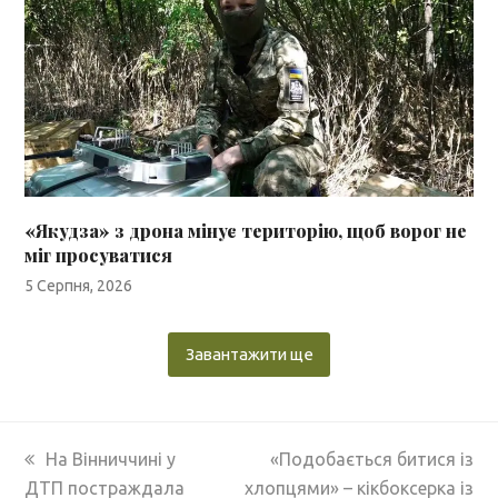
«Якудза» з дрона мінує територію, щоб ворог не
міг просуватися
5 Серпня, 2026
Завантажити ще
previous
next
На Вінниччині у
«Подобається битися із
post:
post:
ДТП постраждала
хлопцями» – кікбоксерка із