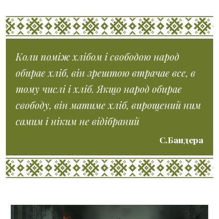
Коли поміж хлібом і свободою народ
обирає хліб, він зрештою втрачає все, в
тому числі і хліб. Якщо народ обирає
свободу, він матиме хліб, вирощений ним
самим і ніким не відібраний
С.Бандера