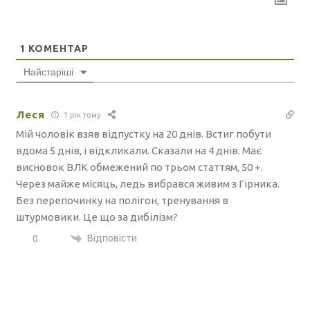
1
КОМЕНТАР
Найстаріші
Леся
1 рік тому
Мій чоловік взяв відпустку на 20 днів. Встиг побути
вдома 5 днів, і відкликали. Сказали на 4 днів. Має
висновок ВЛК обмежений по трьом статтям, 50 +.
Через майже місяць, ледь вибрався живим з Гірника.
Без перепочинку на полігон, тренування в
штурмовики. Це що за дибілізм?
Відповісти
0