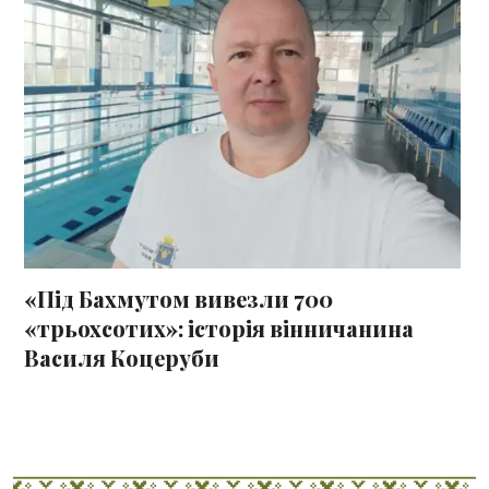
«Під Бахмутом вивезли 700
«трьохсотих»: історія вінничанина
Василя Коцеруби