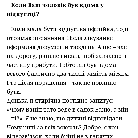
– Коли Ваш чоловік був вдома у
відпустці?
– Коли мала бути відпустка офіційна, тоді
отримав поранення. Після лікування
оформляв документи тиждень. А ще – час
на дорогу; раніше виїхав, щоб завчасно в
частину прибути. Тобто він був вдома
всього фактично два тижні замість місяця.
І то після поранення – так не повинно
бути.
Донька п’ятирічна постійно запитує:
«Чому Ванін тато веде в садок Ваню, а мій
– ні?». Я не знаю, що дитині відповідати.
Чому інші за всіх воюють? Добре, є хоч
відеозв’язок, коли бійці не в гарячих