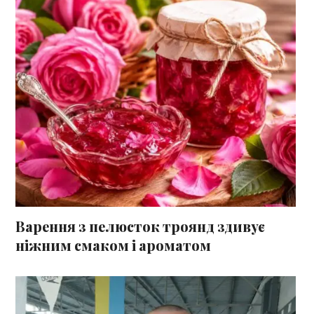
Варення з пелюсток троянд здивує
ніжним смаком і ароматом