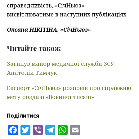
справедливість, «СічНьюз»
висвітлюватиме в наступних публікаціях.
Оксана НІКІТІНА, «СічНьюз»
Читайте також
Загинув майор медичної служби ЗСУ
Анатолій Тимчук
Експерт «СічНьюз» розповів про справжню
мету роздачі «Вовиної тисячі»
Поділитися
Facebook
Twitter
Viber
Telegram
WhatsApp
Email