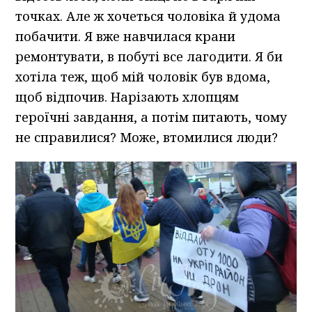
точках. Але ж хочеться чоловіка й удома
побачити. Я вже навчилася крани
ремонтувати, в побуті все лагодити. Я би
хотіла теж, щоб мій чоловік був вдома,
щоб відпочив. Нарізають хлопцям
героїчні завдання, а потім питають, чому
не справилися? Може, втомилися люди?