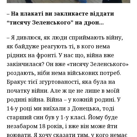
– На плакаті ви закликаєте віддати
“тисячу Зеленського” на дрон…
– Я дивлюся, як люди сприймають війну,
як байдуже реагують ті, в кого нема
рідних на фронті. У нас що, війна вже
закінчилася? Он вже «тисячу Зеленського»
роздають, ніби нема військових потреб.
Бракує тієї згуртованості, яка була на
початку війни. Але ж це не лише в моїй
родині війна. Війна – у кожній родині. У
14-у році ми виїхали з Донецька, тоді
старший син був у 1-у класі. Йому буде
незабаром 18 років, і вже він може йти
воювати. Я хочу сказати тим, у кого немає