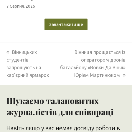
7 Серпня, 2026
Завантажити ще
previous
next
Вінницьких
Вінниця прощається із
post:
post:
студентів
оператором дронів
запрошують на
батальйону «Вовки Да Вінчі»
кар’єрний ярмарок
Юрієм Мартинюком
Шукаємо талановитих
журналістів для співпраці
Навіть якщо у вас немає досвіду роботи в