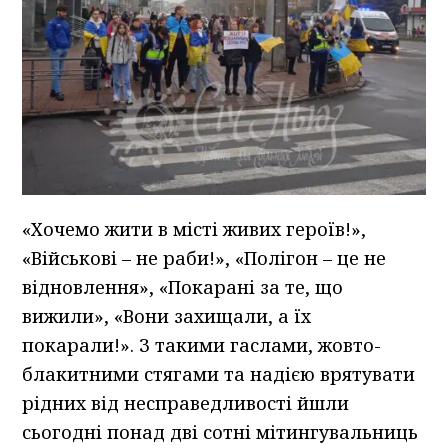
«Хочемо жити в місті живих героїв!»,
«Військові – не раби!», «Полігон – це не
відновлення», «Покарані за те, що
вижили», «Вони захищали, а їх
покарали!». З такими гаслами, жовто-
блакитними стягами та надією врятувати
рідних від несправедливості йшли
сьогодні понад дві сотні мітингувальниць