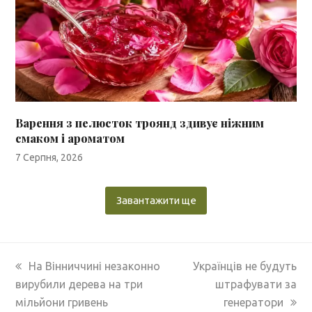
Варення з пелюсток троянд здивує ніжним
смаком і ароматом
7 Серпня, 2026
Завантажити ще
previous
next
На Вінниччині незаконно
Українців не будуть
post:
post:
вирубили дерева на три
штрафувати за
мільйони гривень
генератори