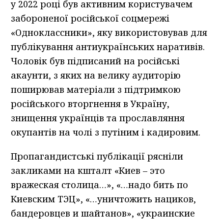
у 2022 році був активним користувачем
забороненої російської соцмережі
«Одноклассники», яку використовував для
публікування антиукраїнських наративів.
Чоловік був підписаний на російські
акаунти, з яких на велику аудиторію
поширював матеріали з підтримкою
російського вторгнення в Україну,
знищення українців та прославляння
окупантів на чолі з путіним і кадировим.
Пропагандистські публікації рясніли
закликами на кшталт «Киев – это
вражеская столица…», «…надо бить по
Киевским ТЭЦ», «…уничтожить нациков,
бандеровцев и шайтанов», «украинские