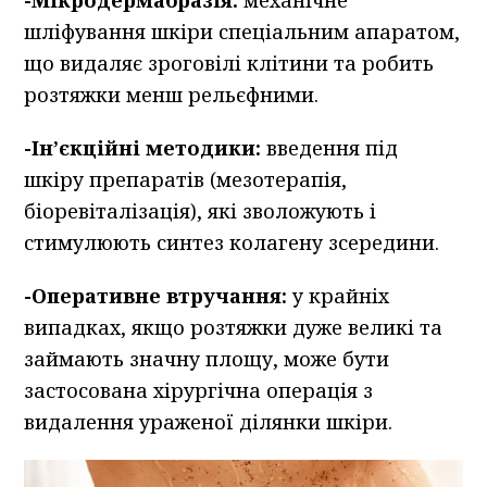
-Мікродермабразія:
механічне
шліфування шкіри спеціальним апаратом,
що видаляє зроговілі клітини та робить
розтяжки менш рельєфними.
-Ін’єкційні методики:
введення під
шкіру препаратів (мезотерапія,
біоревіталізація), які зволожують і
стимулюють синтез колагену зсередини.
-Оперативне втручання:
у крайніх
випадках, якщо розтяжки дуже великі та
займають значну площу, може бути
застосована хірургічна операція з
видалення ураженої ділянки шкіри.