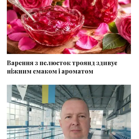
Варення з пелюсток троянд здивує
ніжним смаком і ароматом