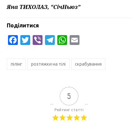
Яна ТИХОЛАЗ, “СічНьюз”
Поділитися
Facebook
Twitter
Viber
Telegram
WhatsApp
Email
пілінг
розтяжки на тілі
скрабування
5
Рейтинг статті