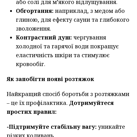
або солі для м’якого відлущування.
Обгортання:
наприклад, з медом або
глиною, для ефекту сауни та глибокого
зволоження.
Контрастний душ:
чергування
холодної та гарячої води покращує
еластичність шкіри та стимулює
кровообіг.
Як запобігти появі розтяжок
Найкращий спосіб боротьби з розтяжками
– це їх профілактика.
Дотримуйтеся
простих правил:
-Підтримуйте стабільну вагу:
уникайте
різких коливань.