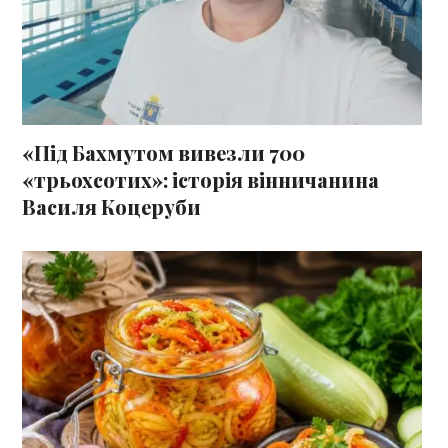
«Під Бахмутом вивезли 700
«трьохсотих»: історія вінничанина
Василя Коцеруби