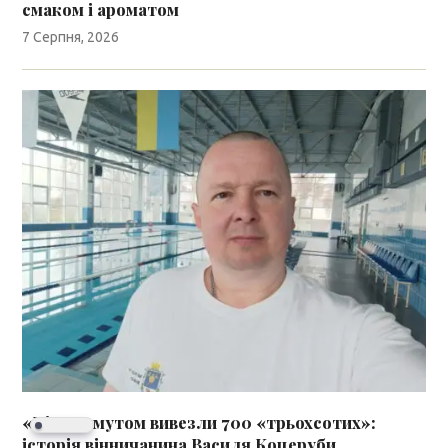
смаком і ароматом
7 Серпня, 2026
«Під Бахмутом вивезли 700 «трьохсотих»:
історія вінничанина Василя Коцеруби