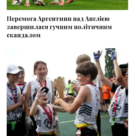
Перемога Аргентини над Англією
завершилася гучним політичним
скандалом