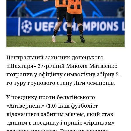
Центральний захисник донецького
«Шахтаря» 27-річний Микола Матвієнко
потрапив у офіційну символічну збірну 5-
го туру групового етапу Ліги чемпіонів.
У поєдинку проти бельгійського
«Антверпена» (1:0) наш футболіст
відзначився забитим м’ячем, який став
єдиним в поєдинку і приніс «гірникам»
важливу перемогу. Також на рахунку