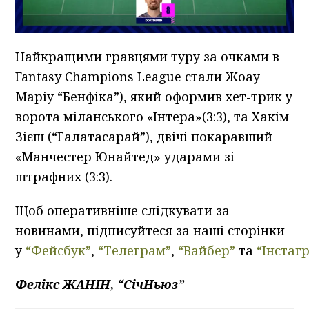
Найкращими гравцями туру за очками в
Fantasy Champions League стали Жоау
Маріу “Бенфіка”), який оформив хет-трик у
ворота міланського «Інтера»(3:3), та Хакім
Зієш (“Галатасарай”), двічі покаравший
«Манчестер Юнайтед» ударами зі
штрафних (3:3).
Щоб оперативніше слідкувати за
новинами, підписуйтеся за наші сторінки
у
“Фейсбук”
,
“Телеграм”
,
“Вайбер”
та
“Інстаг
Фелікс ЖАНІН, “СічНьюз”