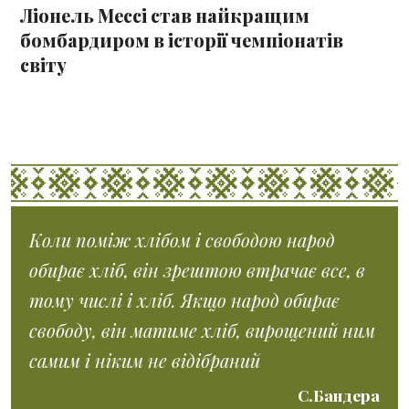
Ліонель Мессі став найкращим
бомбардиром в історії чемпіонатів
світу
Коли поміж хлібом і свободою народ
обирає хліб, він зрештою втрачає все, в
тому числі і хліб. Якщо народ обирає
свободу, він матиме хліб, вирощений ним
самим і ніким не відібраний
С.Бандера