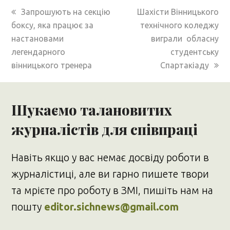
previous
next
Запрошують на секцію
Шахісти Вінницького
post:
post:
боксу, яка працює за
технічного коледжу
настановами
виграли обласну
легендарного
студентську
вінницького тренера
Спартакіаду
Шукаємо талановитих
журналістів для співпраці
Навіть якщо у вас немає досвіду роботи в
журналістиці, але ви гарно пишете твори
та мрієте про роботу в ЗМІ, пишіть нам на
пошту
editor.sichnews@gmail.com