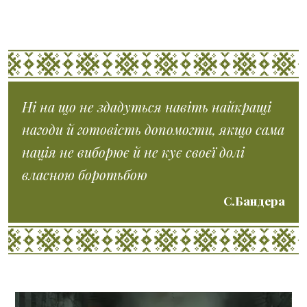
Ні на що не здадуться навіть найкращі
нагоди й готовість допомогти, якщо сама
нація не виборює й не кує своєї долі
власною боротьбою
С.Бандера