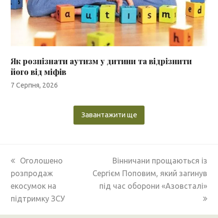
Як розпізнати аутизм у дитини та відрізнити
його від міфів
7 Серпня, 2026
Завантажити ще
previous
next
Оголошено
Вінничани прощаються із
post:
post:
розпродаж
Сергієм Поповим, який загинув
екосумок на
під час оборони «Азовсталі»
підтримку ЗСУ