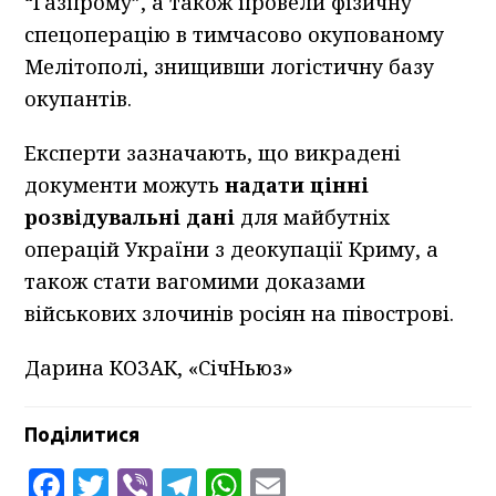
“Газпрому”, а також провели фізичну
спецоперацію в тимчасово окупованому
Мелітополі, знищивши логістичну базу
окупантів.
Експерти зазначають, що викрадені
документи можуть
надати цінні
розвідувальні дані
для майбутніх
операцій України з деокупації Криму, а
також стати вагомими доказами
військових злочинів росіян на півострові.
Дарина КОЗАК, «СічНьюз»
Поділитися
Facebook
Twitter
Viber
Telegram
WhatsApp
Email