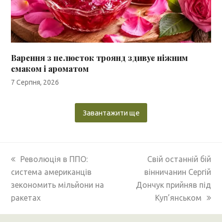
Варення з пелюсток троянд здивує ніжним
смаком і ароматом
7 Серпня, 2026
Завантажити ще
previous
next
Революція в ППО:
Свій останній бій
post:
post:
система американців
вінничанин Сергій
зекономить мільйони на
Дончук прийняв під
ракетах
Куп’янськом