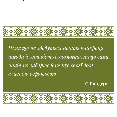
Ні на що не здадуться навіть найкращі
нагоди й готовість допомогти, якщо сама
нація не виборює й не кує своєї долі
власною боротьбою
С.Бандера