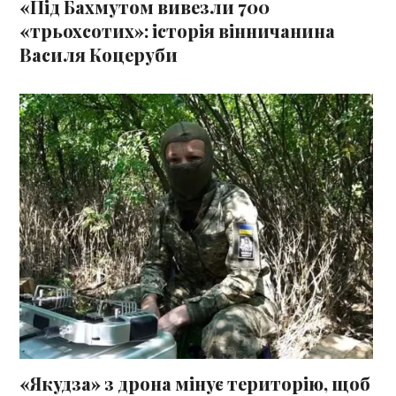
«Під Бахмутом вивезли 700
«трьохсотих»: історія вінничанина
Василя Коцеруби
«Якудза» з дрона мінує територію, щоб