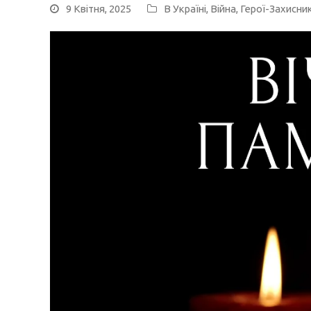
9 Квітня, 2025
В Україні
,
Війна
,
Герої-Захисни