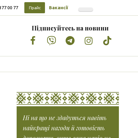
377 00 77
Вакансії
Прайс
Підписуйтесь на новини
Facebook
Vimeo
Tumblr
Instagram
Tiktok
Ні на що не здадуться навіть
найкращі нагоди й готовість
допомогти, якщо сама нація не