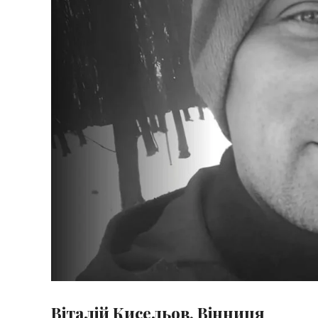
Віталій Кисельов. Вінниця