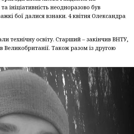
та ініціативність неодноразово був
ажкі бої далися взнаки. 4 квітня Олександра
али технічну освіту. Старший – закінчив ВНТУ,
в Великобританії. Також разом із другою