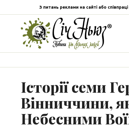
З питань реклами на сайті або співпраці
Історії семи Ге
Вінниччини, як
Небесними Во