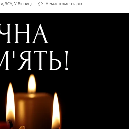
ки
,
ЗСУ
,
У Вінниці
Немає коментарів