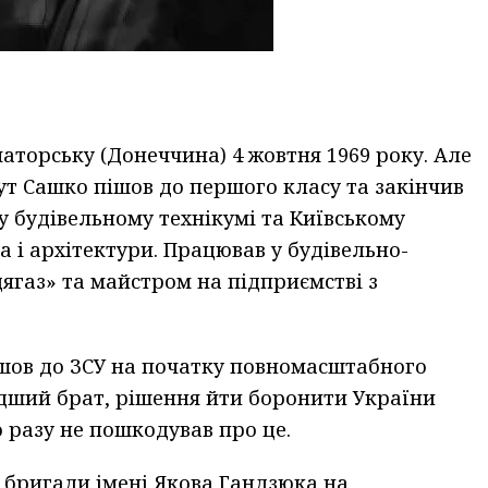
торську (Донеччина) 4 жовтня 1969 року. Але
ут Сашко пішов до першого класу та закінчив
у будівельному технікумі та Київському
 і архітектури. Працював у будівельно-
ягаз» та майстром на підприємстві з
шов до ЗСУ на початку повномасштабного
одший брат, рішення йти боронити України
 разу не пошкодував про це.
ї бригади імені Якова Гандзюка на