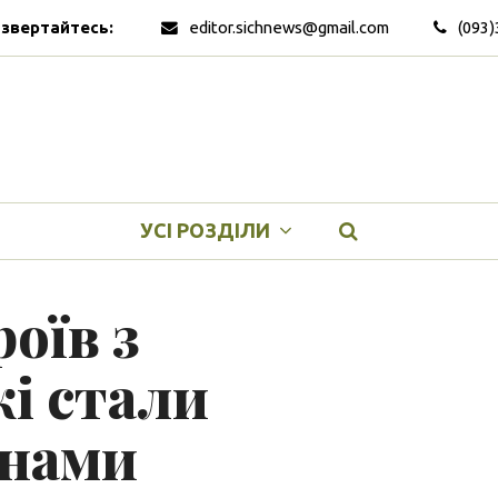
 звертайтесь:
editor.sichnews@gmail.com
(093)
УСІ РОЗДІЛИ
роїв з
і стали
їнами