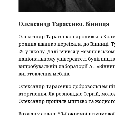
Олександр Тарасенко. Вінниця
Олександр Тарасенко народився в Крама
родина швидко переїхала до Вінниці. Т
29-у школу. Далі вчився у Немирівськом
національному університеті будівництва
випробувальній лабораторії АТ «Вінниц
виготовлення меблів.
Олександр Тарасенко добровольцем пі
вторгнення. Як розповідає Сергій, мол
Олександр прийняв миттєво та жодного
Воював у складі 59-ї окремої штурмово