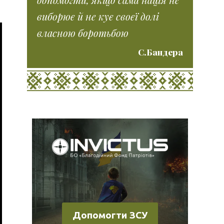
виборює й не кує своєї долі
власною боротьбою
С.Бандера
Допомогти ЗСУ