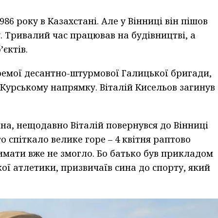
86 року в Казахстані. Але у Вінниці він пішов
. Тривалий час працював на будівництві, а
’єктів.
 окремої десантно-штурмової Галицької бригади,
 Курському напрямку. Віталій Кисельов загинув
ина, нещодавно Віталій повернувся до Вінниці
о спіткало велике горе – 4 квітня раптово
римати вже не змогло. Бо батько був прикладом
кої атлетики, призвичаїв сина до спорту, який