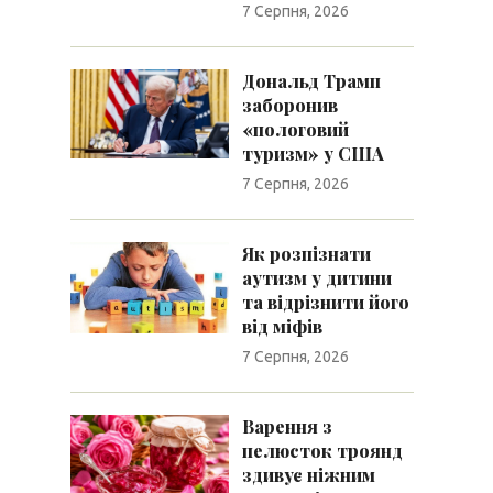
7 Серпня, 2026
Дональд Трамп
заборонив
«пологовий
туризм» у США
7 Серпня, 2026
Як розпізнати
аутизм у дитини
та відрізнити його
від міфів
7 Серпня, 2026
Варення з
пелюсток троянд
здивує ніжним