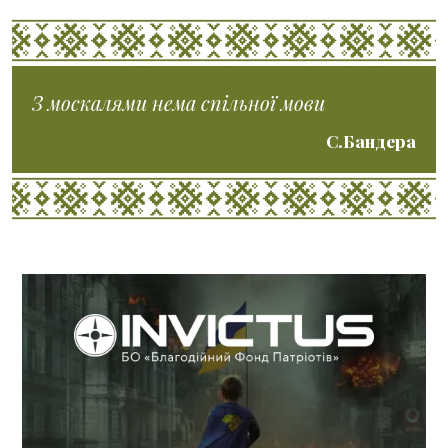
З москалями нема спільної мови
С.Бандера