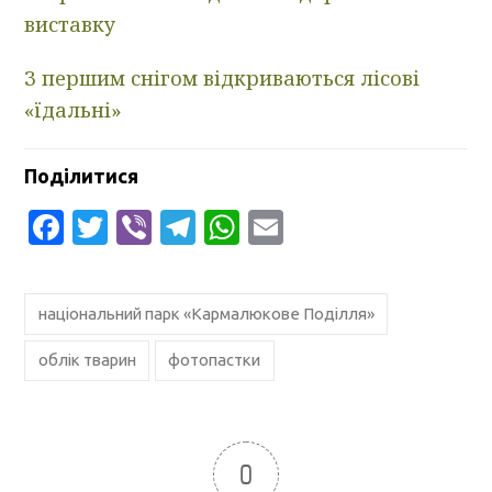
виставку
З першим снігом відкриваються лісові
«їдальні»
Поділитися
Facebook
Twitter
Viber
Telegram
WhatsApp
Email
національний парк «Кармалюкове Поділля»
облік тварин
фотопастки
0