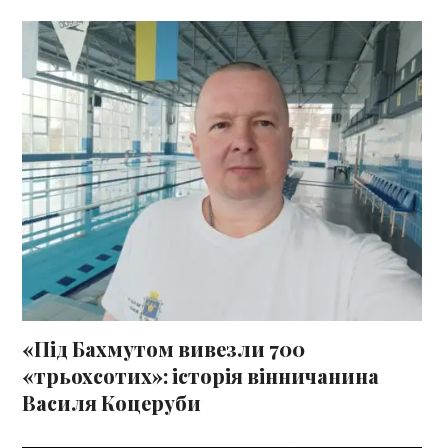
«Під Бахмутом вивезли 700
«трьохсотих»: історія вінничанина
Василя Коцеруби