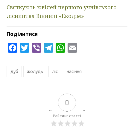
Святкують ювілей першого учнівського
лісництва Вінниці «Екодім»
Поділитися
Facebook
Twitter
Viber
Telegram
WhatsApp
Email
дуб
жолудь
ліс
насіння
0
Рейтинг статті