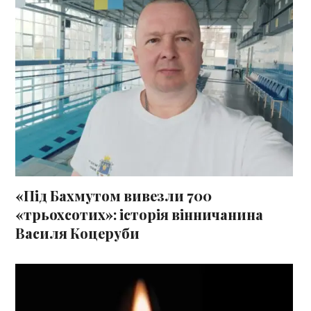
«Під Бахмутом вивезли 700
«трьохсотих»: історія вінничанина
Василя Коцеруби