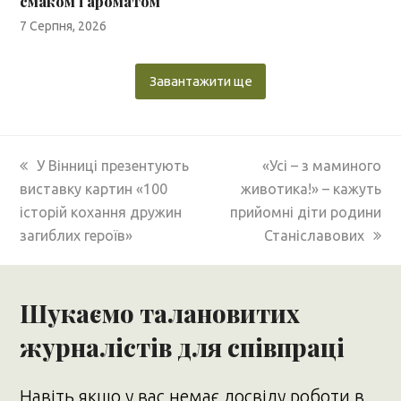
смаком і ароматом
7 Серпня, 2026
Завантажити ще
previous
next
У Вінниці презентують
«Усі – з маминого
post:
post:
виставку картин «100
животика!» – кажуть
історій кохання дружин
прийомні діти родини
загиблих героїв»
Станіславових
Шукаємо талановитих
журналістів для співпраці
Навіть якщо у вас немає досвіду роботи в