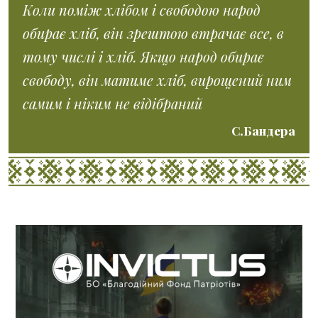
Коли поміж хлібом і свободою народ
обирає хліб, він зрештою втрачає все, в
тому числі і хліб. Якщо народ обирає
свободу, він матиме хліб, вирощений ним
самим і ніким не відібраний
С.Бандера